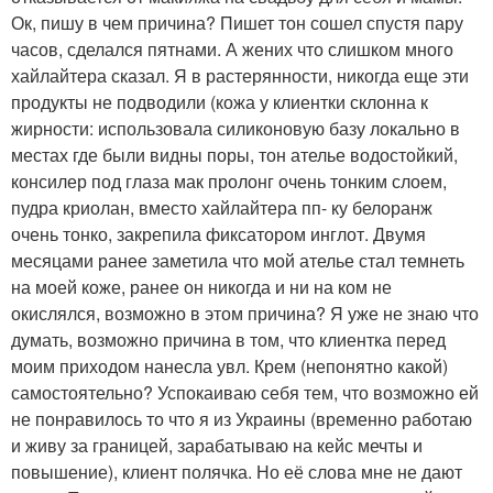
Ок, пишу в чем причина? Пишет тон сошел спустя пару
часов, сделался пятнами. А жених что слишком много
хайлайтера сказал. Я в растерянности, никогда еще эти
продукты не подводили (кожа у клиентки склонна к
жирности: использовала силиконовую базу локально в
местах где были видны поры, тон ателье водостойкий,
консилер под глаза мак пролонг очень тонким слоем,
пудра криолан, вместо хайлайтера пп- ку белоранж
очень тонко, закрепила фиксатором инглот. Двумя
месяцами ранее заметила что мой ателье стал темнеть
на моей коже, ранее он никогда и ни на ком не
окислялся, возможно в этом причина? Я уже не знаю что
думать, возможно причина в том, что клиентка перед
моим приходом нанесла увл. Крем (непонятно какой)
самостоятельно? Успокаиваю себя тем, что возможно ей
не понравилось то что я из Украины (временно работаю
и живу за границей, зарабатываю на кейс мечты и
повышение), клиент полячка. Но её слова мне не дают