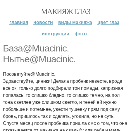
МАКИЯЖ ГЛАЗ
главная
новости
виды макияжа
цвет глаз
инструкции
фото
База@Muacinic.
Нытье@Muacinic.
Посоветуйте@Muacinic.
Здравствуйте, циники! Делала пробник невесте, вроде
все ок, только долго подбирали тон помады, капризная
попалась, то слишко бледно, то слишко темно, на пол
тона светлее уже слишком светло, и теней ей нужно
побольше и потемнее, увести тушевку прям под саму
бровь, пришлось так и сделать, угодила, но не суть.
Спустя месяц после пробника пришла смс о том, что она
отказывается от макияжа на свадьбу для себя и мамы.