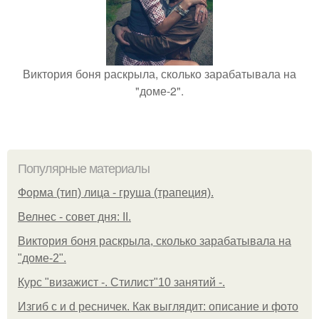
Виктория боня раскрыла, сколько зарабатывала на
"доме-2".
Популярные материалы
Форма (тип) лица - груша (трапеция).
Велнес - совет дня: II.
Виктория боня раскрыла, сколько зарабатывала на
"доме-2".
Курс "визажист -. Стилист"10 занятий -.
Изгиб c и d ресничек. Как выглядит: описание и фото