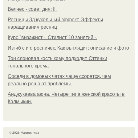
Велнес - совет дня: II.
Ресницы 3д кукольный эффект. Эффекты
наращивания ресниц
Курс "визажист -. Стилист"10 занятий -.
Изгиб c и d ресничек. Как выглядит: описание и фото
Тон слоновая кость кому подходит. Оттенки
тонального крема
Соседи в домовых чатах чаще ссорятся, чем
реально решают проблемы.
Анджукаева аюна. Четыре типа женской красоты в
Калмыкии.
© 2026 Макияж глаз