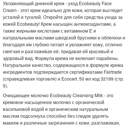
Увлажняющий дневной крем - уход Ecobeauty Face
Cream - этот крем идеально для кожи, которая выглядит
усталой и тусклой. Откройте для себя средства ухода за
кожей Ecobeauty! Крем насыщен антиоксидантами, а
также жирными кислотами с витамином E и
натуральными маслами шведской брусники и облепихи и
благодаря им глубоко питает и увлажняет кожу, отлично
смягчая и разглаживая её, придавая ей красивый и
здоровый вид. Формула крема не включает парабены.
Натуральное качество, содержащихся в формуле крема
ингредиентов подтверждается сертификатами Fairtrade
(справедливая торговля) и Ecocert. 50 мл код 32199 (стр.
5).
Очищающее молочко Ecobeauty Cleansing Milk - это
кремовое насыщенное молочко с органической
васильковой водой и органическим натуральным
маслом подсолнуха способно без следов удалять
макияж и различные загрязнения с кожи, разглаживая,