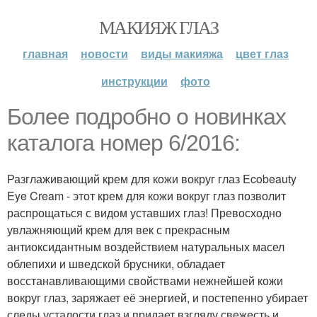
МАКИЯЖ ГЛАЗ
главная
новости
виды макияжа
цвет глаз
инструкции
фото
Более подробно о новинках
каталога номер 6/2016:
Разглаживающий крем для кожи вокруг глаз Ecobeauty
Eye Cream - этот крем для кожи вокруг глаз позволит
распрощаться с видом уставших глаз! Превосходно
увлажняющий крем для век с прекрасным
антиоксидантным воздействием натуральных масел
облепихи и шведской брусники, обладает
восстанавливающими свойствами нежнейшей кожи
вокруг глаз, заряжает её энергией, и постепенно убирает
следы усталости глаз и придает взгляду свежесть и