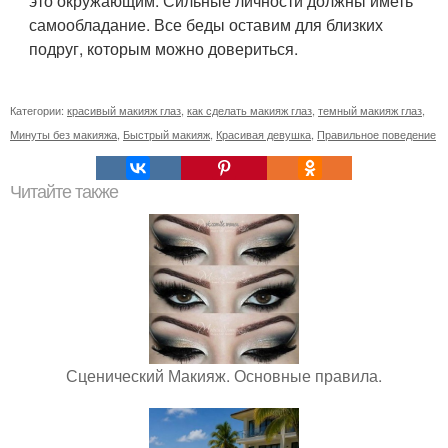
это окружающим. Сильные личности должны иметь
самообладание. Все беды оставим для близких
подруг, которым можно довериться.
Категории:
красивый макияж глаз
,
как сделать макияж глаз
,
темный макияж глаз
,
Минуты без макияжа
,
Быстрый макияж
,
Красивая девушка
,
Правильное поведение
Читайте также
Сценический Макияж. Основные правила.