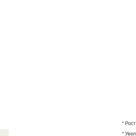
* Рост
* Уве