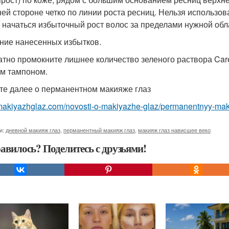
ей стороне четко по линии роста ресниц. Нельзя использовать
 начаться избыточный рост волос за пределами нужной обл
ние нанесенных избытков.
атно промокните лишнее количество зеленого раствора Care
м тампоном.
те далее о перманентном макияже глаз
/makiyazhglaz.com/novosti-o-makiyazhe-glaz/permanentnyy-mak
и:
дневной макияж глаз
,
перманентный макияж глаз
,
макияж глаз нависшее веко
авилось? Поделитесь с друзьями!