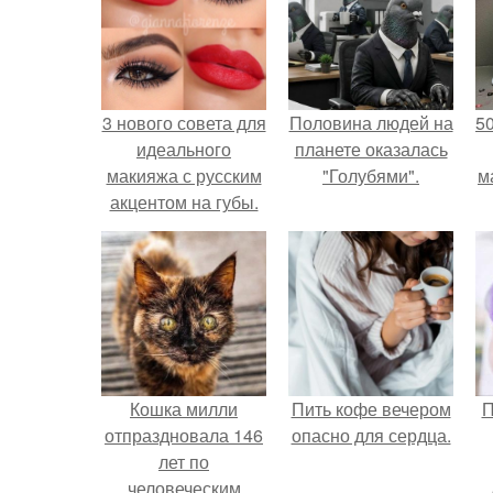
3 нового совета для
Половина людей на
5
идеального
планете оказалась
макияжа с русским
"Голубями".
м
акцентом на губы.
Кошка милли
Пить кофе вечером
П
отпраздновала 146
опасно для сердца.
лет по
человеческим