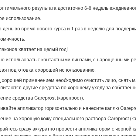
 оптимального результата достаточно 6-8 недель ежедневно
кое использование.
 в день во время нового курса и 1 раз в неделю для поддерж
номичность.
лаконов хватает на целый год!
но использовать с контактными линзами, с нарощенными р
ая подготовка к хорошей использованию.
 хорошей применением необходимо очистить лицо, снять ма
впитаются другие средства по хорошему уходу за собственн
ение средства Careprost (карепрост).
ивайте аппликатор горизонтально и нанесите каплю Carepros
ение на хорошую кожу специального раствора Careprost (ка
райтесь сразу аккуратно провести аппликатором с черной к
прост) по коже, рядом с большим основанием ресниц верхнег