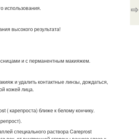
⇨
го использования.
ания высокого результата!
есницами и с перманентным макияжем.
кияж и удалить контактные линзы, дождаться,
ой кожей лица.
t ( карепроста) ближе к белому кончику.
репрост).
аплей специального раствора Careprost
о век, от внутренней стороны вашего глаза к