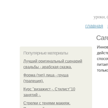
уроки, 
главная
Care
Иннов
дейст
Популярные материалы
спосо
Лучший оригинальный сценарий
питае
свадьбы - арабская сказка.
тольк
Форма (тип) лица - груша
(трапеция).
Курс "визажист -. Стилист"10
занятий -.
Стрелки с тенями макияж.