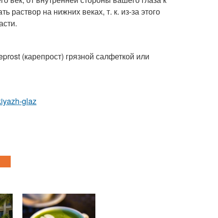
 раствор на нижних веках, т. к. из-за этого
асти.
prost (карепрост) грязной салфеткой или
iyazh-glaz