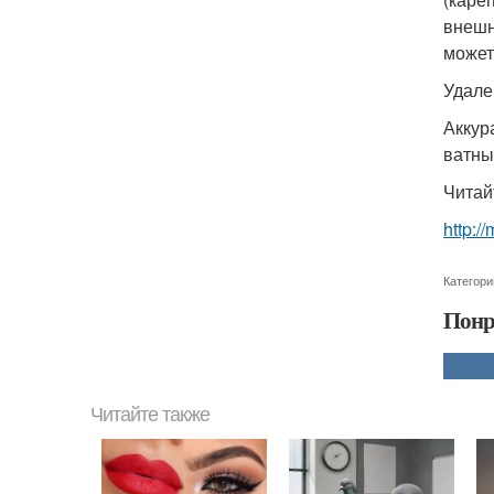
внешн
может
Удале
Аккур
ватны
Читай
http:/
Категори
Понр
Читайте также