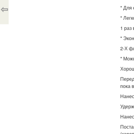
⇦
* Для
* Лег
1 раз
* Эко
2-Х ф
* Мож
Хорош
Перед
пока 
Нанес
Удерж
Нанес
Поста
(каре