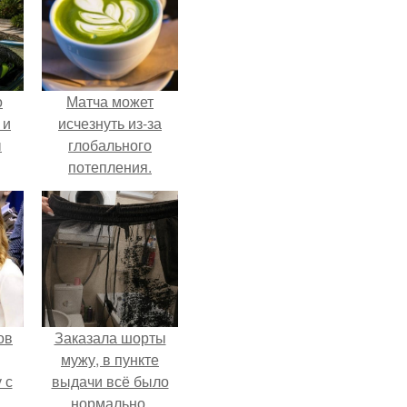
о
Матча может
 и
исчезнуть из-за
ы
глобального
потепления.
ов
Заказала шорты
мужу, в пункте
 с
выдачи всё было
нормально,