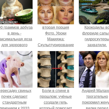
00 граммов арбуза
вторая порция
Крокодилы в
в день -
Фото. Уроки
флориде сапы
аксимальная доза
Макияжа:
гидроскутер
для здорового
Скульптурирование
захватили.
взрослого,
лица в домашних
предупредили
условиях.
врачи.
ересадку свиных
Боли в спине в
Андрей Малах
почек сделают
прошлом: учёные
трогательно
стандартным
создали гель,
покормил жену
лечением к 2033
который помогает
вилки перед