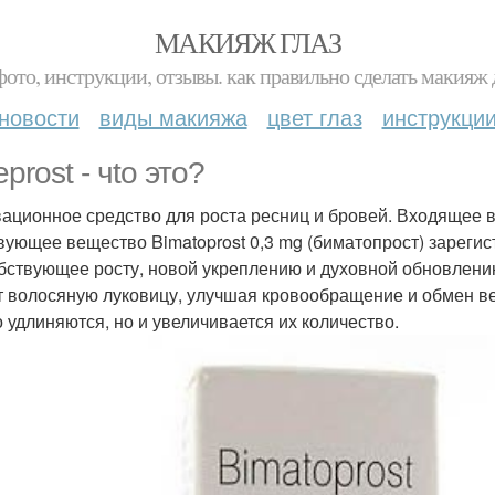
МАКИЯЖ ГЛАЗ
фото, инструкции, отзывы. как правильно сделать макияж д
новости
виды макияжа
цвет глаз
инструкци
prost - чto это?
ационное средство для роста ресниц и бровей. Входящее в 
вующее вещество Bimatoprost 0,3 mg (биматопрост) зарегис
бствующее росту, новой укреплению и духовной обновлению 
т волосяную луковицу, улучшая кровообращение и обмен ве
о удлиняются, но и увеличивается их количество.