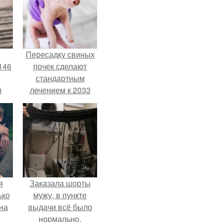
Пересадку свиных
146
почек сделают
стандартным
м
лечением к 2033
году в Японии.
а
й
.
я
Заказала шорты
ько
мужу, в пункте
на
выдачи всё было
нормально,