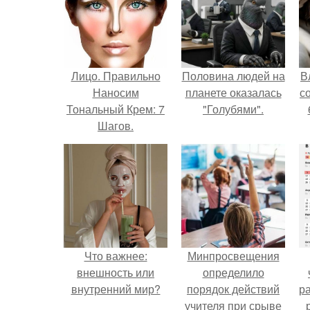
Лицо. Правильно
Половина людей на
В
Наносим
планете оказалась
с
Тональный Крем: 7
"Голубями".
Шагов.
Что важнее:
Минпросвещения
внешность или
определило
внутренний мир?
порядок действий
р
учителя при срыве