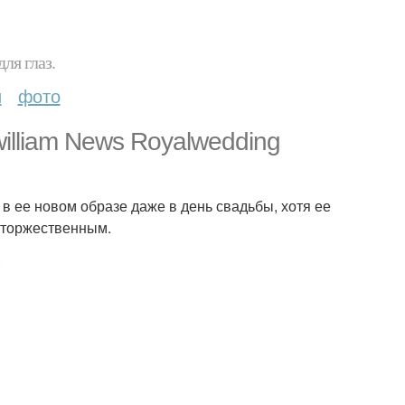
ля глаз.
и
фото
william News Royalwedding
 ее новом образе даже в день свадьбы, хотя ее
 торжественным.