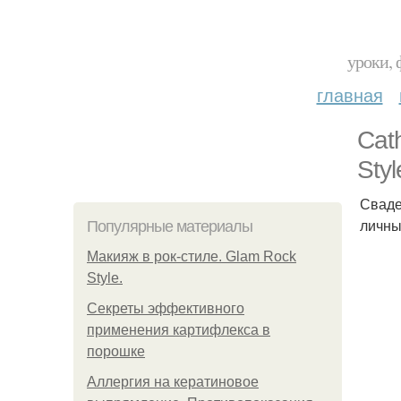
уроки, 
главная
Cat
Styl
Сваде
личны
Популярные материалы
Макияж в рок-стиле. Glam Rock
Style.
Секреты эффективного
применения картифлекса в
порошке
Аллергия на кератиновое