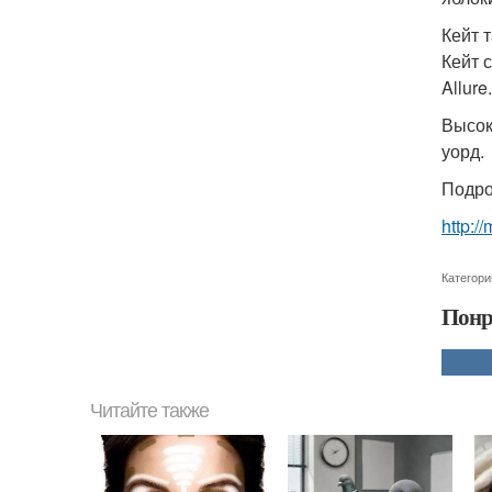
Кейт 
Кейт 
Allure.
Высок
уорд.
Подро
http:/
Категори
Понр
Читайте также