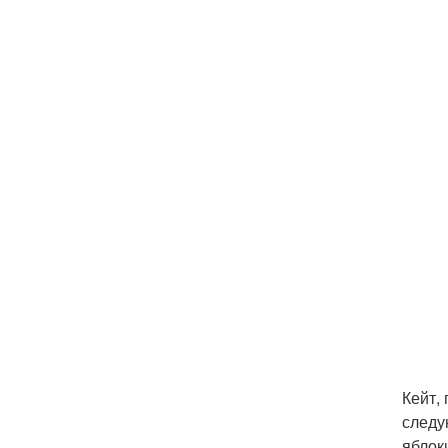
Кейт,
следу
яблок