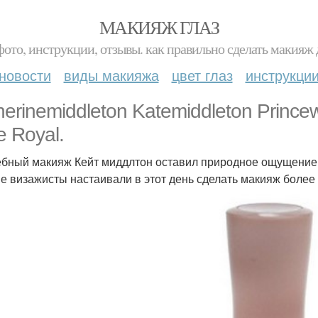
МАКИЯЖ ГЛАЗ
фото, инструкции, отзывы. как правильно сделать макияж д
новости
виды макияжа
цвет глаз
инструкци
herinemiddleton Katemiddleton Prince
e Royal.
бный макияж Кейт миддлтон оставил природное ощущение в
е визажисты настаивали в этот день сделать макияж более