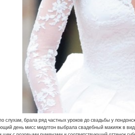
 по слухам, брала ряд частных уроков до свадьбы у лондонс
ющий день мисс мидлтон выбрала свадебный макияж в виде
и щек с розовыми румянами и соответствующий оттенок гу