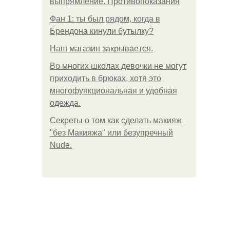
выпрямление. Противопоказания
Фан 1: ты был рядом, когда в
Брендона кинули бутылку?
Нaш магaзин зaкрывaeтся.
Во многих школах девочки не могут
приходить в брюках, хотя это
многофункциональная и удобная
одежда.
Секреты о том как сделать макияж
"без Макияжа" или безупречный
Nude.