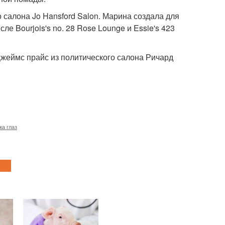
 салона Jo Hansford Salon. Марина создала для
ле Bourjois's no. 28 Rose Lounge и Essie's 423
Джеймс прайс из политического салона Ричард
жа глаз