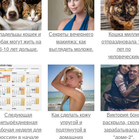
ладельцы кошек и
Секреты вечернего
Кошка милли
обак могут жить на
макияжа: как
отпраздновала 
6-10 лет дольше.
выглядеть моложе.
лет по
человечески
Меркам и
претендует н
звание само
старой в мире
Следующая
Как сделать кожу
Виктория бон
четырёхдневная
упругой и
раскрыла, скол
абочая неделя для
подтянутой в
зарабатывала 
россиян в начале
домашних
"доме-2".