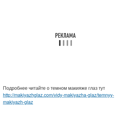
Подробнее читайте о темном макияже глаз тут
http://makiyazhglaz.com/vidy-makiyazha-glaz/temnyy-
makiyazh-glaz