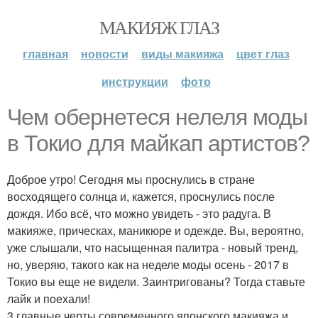
МАКИЯЖ ГЛАЗ
главная
новости
виды макияжа
цвет глаз
инструкции
фото
Чем обернетеся нелеля моды
в Токио для майкап артистов?
Доброе утро! Сегодня мы проснулись в стране
восходящего солнца и, кажется, проснулись после
дождя. Ибо всё, что можно увидеть - это радуга. В
макияже, прическах, маникюре и одежде. Вы, вероятно,
уже слышали, что насыщенная палитра - новый тренд,
но, уверяю, такого как на неделе моды осень - 2017 в
Токио вы еще не видели. Заинтригованы? Тогда ставьте
лайк и поехали!
3 главные черты современного японского макияжа и