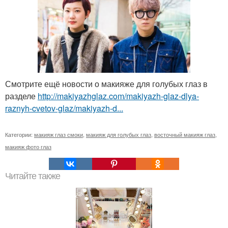
Смотрите ещё новости о макияже для голубых глаз в
разделе
http://makiyazhglaz.com/makiyazh-glaz-dlya-
raznyh-cvetov-glaz/makiyazh-d...
Категории:
макияж глаз смоки
,
макияж для голубых глаз
,
восточный макияж глаз
,
макияж фото глаз
Читайте также