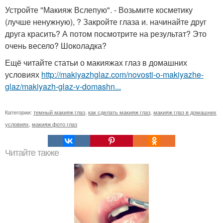
Устройте "Макияж Вслепую". - Возьмите косметику
(лучше ненужную), ? Закройте глаза и. начинайте друг
друга красить? А потом посмотрите на результат? Это
очень весело? Шоколадка?
Ещё читайте статьи о макияжах глаз в домашних
условиях
http://makiyazhglaz.com/novosti-o-makiyazhe-
glaz/makiyazh-glaz-v-domashn...
Категории:
темный макияж глаз
,
как сделать макияж глаз
,
макияж глаз в домашних
условиях
,
макияж фото глаз
Читайте также