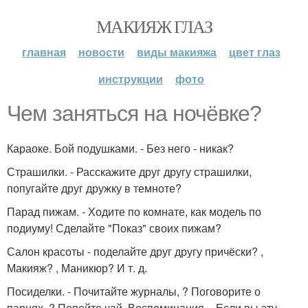
МАКИЯЖ ГЛАЗ
главная
новости
виды макияжа
цвет глаз
инструкции
фото
Чем заняться на ночёвке?
Караоке. Бой подушками. - Без него - никак?
Страшилки. - Расскажите друг другу страшилки,
попугайте друг дружку в темноте?
Парад пижам. - Ходите по комнате, как модель по
подиуму! Сделайте "Показ" своих пижам?
Салон красоты - поделайте друг другу причёски? ,
Макияж? , Маникюр? И т. д.
Посиделки. - Почитайте журналы, ? Поговорите о
парнях, ? Попейте чай. Воспоминания. - Если вы эту