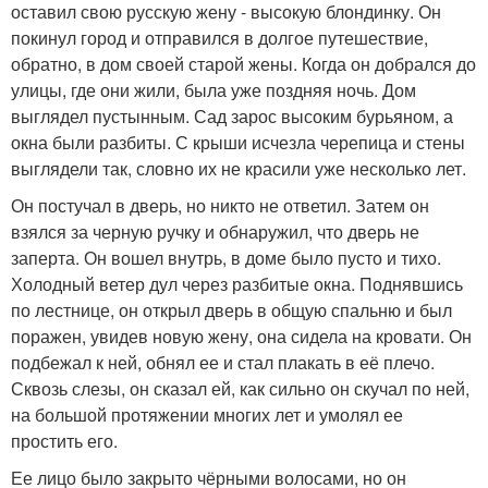
оставил свою русскую жену - высокую блондинку. Он
покинул город и отправился в долгое путешествие,
обратно, в дом своей старой жены. Когда он добрался до
улицы, где они жили, была уже поздняя ночь. Дом
выглядел пустынным. Сад зарос высоким бурьяном, а
окна были разбиты. С крыши исчезла черепица и стены
выглядели так, словно их не красили уже несколько лет.
Он постучал в дверь, но никто не ответил. Затем он
взялся за черную ручку и обнаружил, что дверь не
заперта. Он вошел внутрь, в доме было пусто и тихо.
Холодный ветер дул через разбитые окна. Поднявшись
по лестнице, он открыл дверь в общую спальню и был
поражен, увидев новую жену, она сидела на кровати. Он
подбежал к ней, обнял ее и стал плакать в её плечо.
Сквозь слезы, он сказал ей, как сильно он скучал по ней,
на большой протяжении многих лет и умолял ее
простить его.
Ее лицо было закрыто чёрными волосами, но он