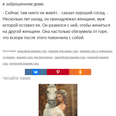
в заброшенном доме.
- Сейчас там никто не живёт, - сказал хороший сосед. -
Несколько лет назад, он принадлежал женщине, муж
которой оставил ее. Он развелся с ней, чтобы жениться
на другой женщине. Она настолько обезумела от горя,
что вскоре после этого покончила с собой.
Категории:
красивый макияж глаз
,
макияж для карих глаз
,
макияж глаз в домашних
условиях
,
макияж глаз для блондинок
,
свадебный макияж глаз
,
дневной макияж
глаз
,
вечерний макияж глаз
Читайте также