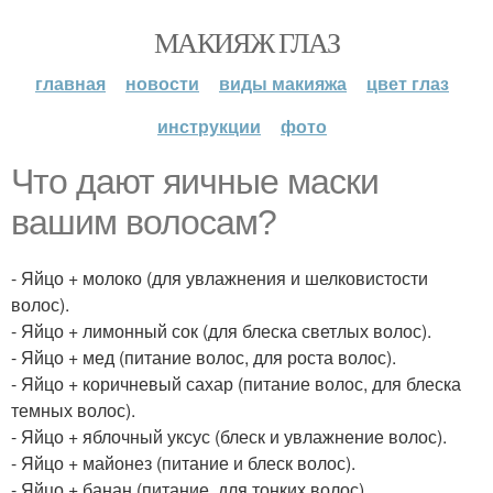
МАКИЯЖ ГЛАЗ
главная
новости
виды макияжа
цвет глаз
инструкции
фото
Что дают яичные маски
вашим волосам?
- Яйцо + молоко (для увлажнения и шелковистости
волос).
- Яйцо + лимонный сок (для блеска светлых волос).
- Яйцо + мед (питание волос, для роста волос).
- Яйцо + коричневый сахар (питание волос, для блеска
темных волос).
- Яйцо + яблочный уксус (блеск и увлажнение волос).
- Яйцо + майонез (питание и блеск волос).
- Яйцо + банан (питание, для тонких волос).