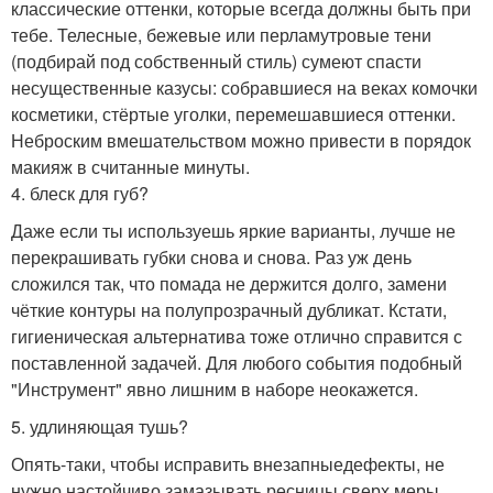
классические оттенки, которые всегда должны быть при
тебе. Телесные, бежевые или перламутровые тени
(подбирай под собственный стиль) сумеют спасти
несущественные казусы: собравшиеся на веках комочки
косметики, стёртые уголки, перемешавшиеся оттенки.
Неброским вмешательством можно привести в порядок
макияж в считанные минуты.
4. блеск для губ?
Даже если ты используешь яркие варианты, лучше не
перекрашивать губки снова и снова. Раз уж день
сложился так, что помада не держится долго, замени
чёткие контуры на полупрозрачный дубликат. Кстати,
гигиеническая альтернатива тоже отлично справится с
поставленной задачей. Для любого события подобный
"Инструмент" явно лишним в наборе неокажется.
5. удлиняющая тушь?
Опять-таки, чтобы исправить внезапныедефекты, не
нужно настойчиво замазывать ресницы сверх меры.