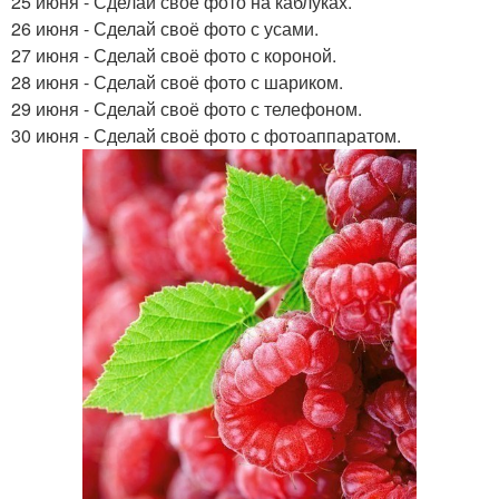
25 июня - Сделай своё фото на каблуках.
26 июня - Сделай своё фото с усами.
27 июня - Сделай своё фото с короной.
28 июня - Сделай своё фото с шариком.
29 июня - Сделай своё фото с телефоном.
30 июня - Сделай своё фото с фотоаппаратом.