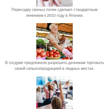
Пересадку свиных почек сделают стандартным
лечением к 2033 году в Японии.
В госдуме предложили разрешить дачникам торговать
своей сельхозпродукцией в людных местах.