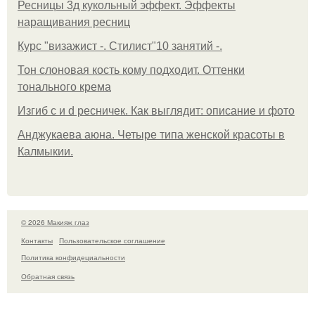
Ресницы 3д кукольный эффект. Эффекты
наращивания ресниц
Курс "визажист -. Стилист"10 занятий -.
Тон слоновая кость кому подходит. Оттенки
тонального крема
Изгиб c и d ресничек. Как выглядит: описание и фото
Анджукаева аюна. Четыре типа женской красоты в
Калмыкии.
© 2026 Макияж глаз
Контакты
Пользовательское соглашение
Политика конфидециальности
Обратная связь