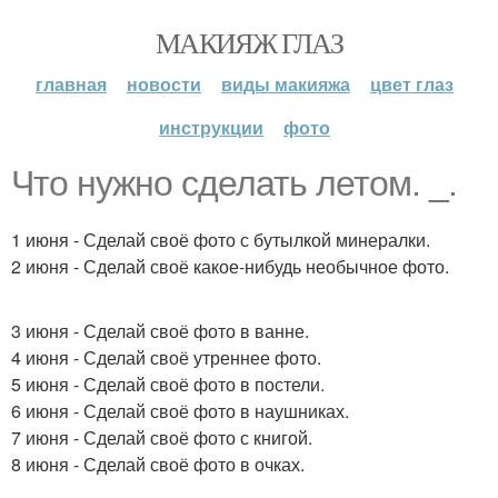
МАКИЯЖ ГЛАЗ
главная
новости
виды макияжа
цвет глаз
инструкции
фото
Что нужно сделать летом. _.
1 июня - Сделай своё фото с бутылкой минералки.
2 июня - Сделай своё какое-нибудь необычное фото.
3 июня - Сделай своё фото в ванне.
4 июня - Сделай своё утреннее фото.
5 июня - Сделай своё фото в постели.
6 июня - Сделай своё фото в наушниках.
7 июня - Сделай своё фото с книгой.
8 июня - Сделай своё фото в очках.