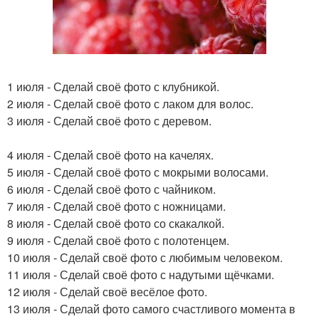
1 июля - Сделай своё фото с клубникой.
2 июля - Сделай своё фото с лаком для волос.
3 июля - Сделай своё фото с деревом.
4 июля - Сделай своё фото на качелях.
5 июля - Сделай своё фото с мокрыми волосами.
6 июля - Сделай своё фото с чайником.
7 июля - Сделай своё фото с ножницами.
8 июля - Сделай своё фото со скакалкой.
9 июля - Сделай своё фото с полотенцем.
10 июля - Сделай своё фото с любимым человеком.
11 июля - Сделай своё фото с надутыми щёчками.
12 июля - Сделай своё весёлое фото.
13 июля - Сделай фото самого счастливого момента в