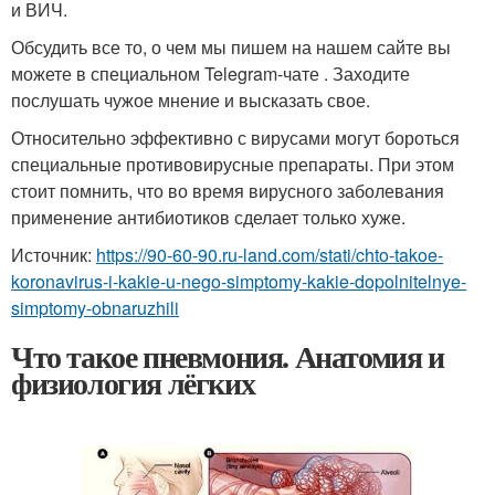
и ВИЧ.
Обсудить все то, о чем мы пишем на нашем сайте вы
можете в специальном Telegram-чате . Заходите
послушать чужое мнение и высказать свое.
Относительно эффективно с вирусами могут бороться
специальные противовирусные препараты. При этом
стоит помнить, что во время вирусного заболевания
применение антибиотиков сделает только хуже.
Источник:
https://90-60-90.ru-land.com/stati/chto-takoe-
koronavirus-i-kakie-u-nego-simptomy-kakie-dopolnitelnye-
simptomy-obnaruzhili
Что такое пневмония. Анатомия и
физиология лёгких