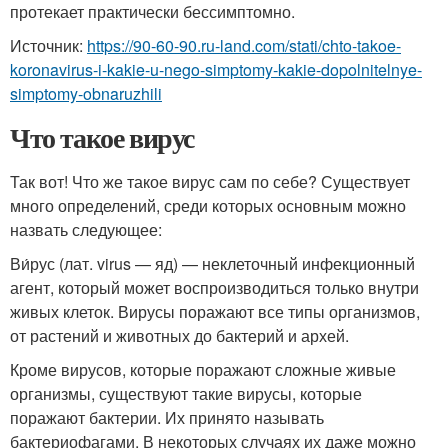
протекает практически бессимптомно.
Источник:
https://90-60-90.ru-land.com/stati/chto-takoe-
koronavirus-i-kakie-u-nego-simptomy-kakie-dopolnitelnye-
simptomy-obnaruzhili
Что такое вирус
Так вот! Что же такое вирус сам по себе? Существует
много определений, среди которых основным можно
назвать следующее:
Ви́рус (лат. virus — яд) — неклеточный инфекционный
агент, который может воспроизводиться только внутри
живых клеток. Вирусы поражают все типы организмов,
от растений и животных до бактерий и архей.
Кроме вирусов, которые поражают сложные живые
организмы, существуют такие вирусы, которые
поражают бактерии. Их принято называть
бактериофагами. В некоторых случаях их даже можно