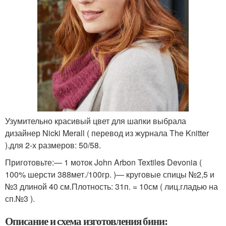
Узумительно красивый цвет для шапки выбрала
дизайнер Nicki Merall ( перевод из журнала The Knitter
).для 2-х размеров: 50/58.
Приготовьте:— 1 моток John Arbon Textiles Devonia (
100% шерсти 388мет./100гр. )— круговые спицы №2,5 и
№3 длиной 40 см.Плотность: 31п. = 10см ( лиц.гладью на
сп.№3 ).
Описание и схема изготовления бини: