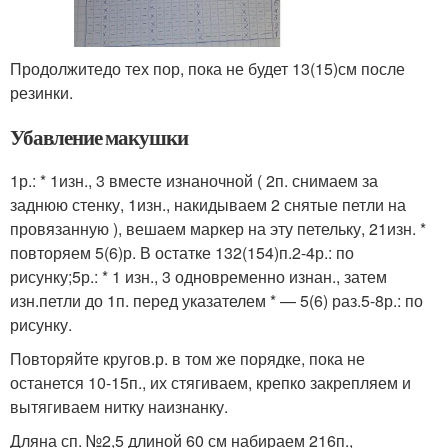
Продолжитедо тех пор, пока не будет 13(15)см после
резинки.
Убавление макушки
1р.: * 1изн., 3 вместе изнаночной ( 2п. снимаем за
заднюю стенку, 1изн., накидываем 2 снятые петли на
провязанную ), вешаем маркер на эту петельку, 21изн. *
повторяем 5(6)р. В остатке 132(154)п.2-4р.: по
рисунку;5р.: * 1 изн., 3 одновременно изнан., затем
изн.петли до 1п. перед указателем * — 5(6) раз.5-8р.: по
рисунку.
Повторяйте кругов.р. в том же порядке, пока не
останется 10-15п., их стягиваем, крепко закрепляем и
вытягиваем нитку наизнанку.
Дляна сп. №2,5 длиной 60 см набираем 216п.,