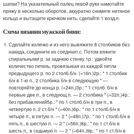
шапки? На указательный палец левой руки намотайте
пряжу в несколько оборотов, аккуратно снимите нитяное
кольцо и вытащите крючком нить, сделайте 1 возд.п.
Схема вязания мужской бини:
Сделайте колечко и из него вывяжите 8 столбиков без
накида, соедините их соединит.с. Потом вяжите
спиральными р. за заднюю стенку.1р.: удвойте
количество петель, провязывая из каждой петли
предыдущего р. по 2 столб.б/н. (=16п.)2р.: * 1 столбик
б/н в 1-ю п., 2 столбика б/н в следующую * —
повторяйте до конца р. (=24п.)3р.: * 1 столб. б/н в
первые две п., в следующ.п. — 2 столбика * (=32п.)4р.:
без прибавлений5р.: * по 1 столб.б/н в три п., в
четвертую п. 2 ст.б/н * (=40п.)6р.: * по 1 столб.б/н в
четыре п., в пятую п. — 2 * (=48п.)7р.: * по 1 столб.б/н в
пять п., в шестую п. — 2 * (=56п.)8р.: * по 1 ст.б/н в
шесть п., в седьмую п. — 2 * (=64п.)9р.: * по 1 ст.б/н в