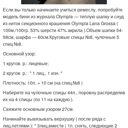
Если вы только начинаете учиться ремеслу, попробуйте
модель бини из журнала Olympia — теплую шапку и снуд
из ниток секционного крашения Olympia Lana Grossa (
100м./100гр. 53% шерсти 47% акрила ).Объем шапки 54-
58см, шарфа — 60см.Круговые спицы №8, чулочные 5
спиц №8.
Основной узор:
1 кругов. р.: лицевые;
2 кругов. р.: * 1 лиц., 1 изн. *
Плотность: 10п. = 10 см (на спиц.№8 )
Наберите на чулочные спицы 44п., поровну распределив
их на 4 спицы (по 11 на каждую ).
Свяжите основным узором 27см.
Начинайте вывязывать верхушку ( после ряда с
лиц.петлями ): * 3лиц.вместе ( 1п. снять, следующие 2