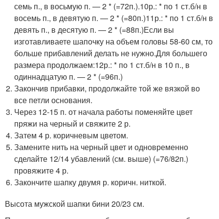
семь п., в восьмую п. — 2 * (=72п.).10р.: * по 1 ст.б/н в
восемь п., в девятую п. — 2 * (=80п.)11р.: * по 1 ст.б/н в
девять п., в десятую п. — 2 * (=88п.)Если вы
изготавливаете шапочку на объем головы 58-60 см, то
больше прибавлений делать не нужно.Для большего
размера продолжаем:12р.: * по 1 ст.б/н в 10 п., в
одиннадцатую п. — 2 * (=96п.)
Закончив прибавки, продолжайте той же вязкой во
все петли основания.
Через 12-15 п. от начала работы поменяйте цвет
пряжи на черный и свяжите 2 р.
Затем 4 р. коричневым цветом.
Замените нить на черный цвет и одновременно
сделайте 12/14 убавлений (см. выше) (=76/82п.)
провяжите 4 р.
Закончите шапку двумя р. коричн. ниткой.
Высота мужской шапки бини 20/23 см.