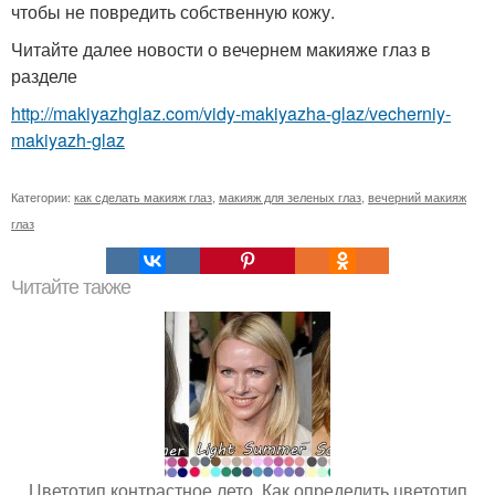
чтобы не повредить собственную кожу.
Читайте далее новости о вечернем макияже глаз в
разделе
http://makiyazhglaz.com/vidy-makiyazha-glaz/vecherniy-
makiyazh-glaz
Категории:
как сделать макияж глаз
,
макияж для зеленых глаз
,
вечерний макияж
глаз
Читайте также
Цветотип контрастное лето. Как определить цветотип