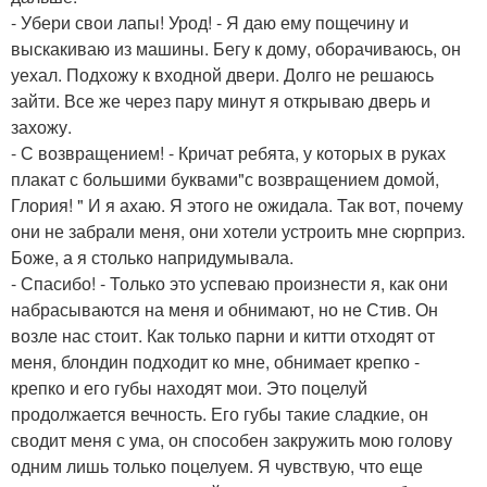
- Убери свои лапы! Урод! - Я даю ему пощечину и
выскакиваю из машины. Бегу к дому, оборачиваюсь, он
уехал. Подхожу к входной двери. Долго не решаюсь
зайти. Все же через пару минут я открываю дверь и
захожу.
- С возвращением! - Кричат ребята, у которых в руках
плакат с большими буквами"с возвращением домой,
Глория! " И я ахаю. Я этого не ожидала. Так вот, почему
они не забрали меня, они хотели устроить мне сюрприз.
Боже, а я столько напридумывала.
- Спасибо! - Только это успеваю произнести я, как они
набрасываются на меня и обнимают, но не Стив. Он
возле нас стоит. Как только парни и китти отходят от
меня, блондин подходит ко мне, обнимает крепко -
крепко и его губы находят мои. Это поцелуй
продолжается вечность. Его губы такие сладкие, он
сводит меня с ума, он способен закружить мою голову
одним лишь только поцелуем. Я чувствую, что еще