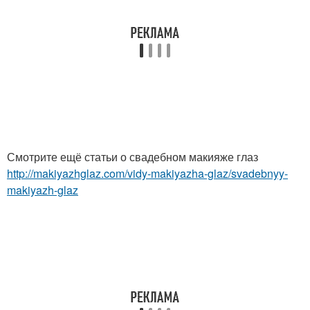
Смотрите ещё статьи о свадебном макияже глаз
http://makiyazhglaz.com/vidy-makiyazha-glaz/svadebnyy-
makiyazh-glaz