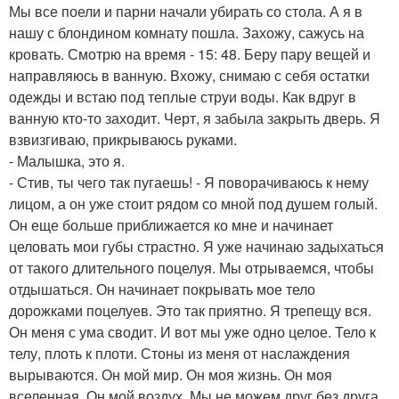
Мы все поели и парни начали убирать со стола. А я в
нашу с блондином комнату пошла. Захожу, сажусь на
кровать. Смотрю на время - 15: 48. Беру пару вещей и
направляюсь в ванную. Вхожу, снимаю с себя остатки
одежды и встаю под теплые струи воды. Как вдруг в
ванную кто-то заходит. Черт, я забыла закрыть дверь. Я
взвизгиваю, прикрываюсь руками.
- Малышка, это я.
- Стив, ты чего так пугаешь! - Я поворачиваюсь к нему
лицом, а он уже стоит рядом со мной под душем голый.
Он еще больше приближается ко мне и начинает
целовать мои губы страстно. Я уже начинаю задыхаться
от такого длительного поцелуя. Мы отрываемся, чтобы
отдышаться. Он начинает покрывать мое тело
дорожками поцелуев. Это так приятно. Я трепещу вся.
Он меня с ума сводит. И вот мы уже одно целое. Тело к
телу, плоть к плоти. Стоны из меня от наслаждения
вырываются. Он мой мир. Он моя жизнь. Он моя
вселенная. Он мой воздух. Мы не можем друг без друга.