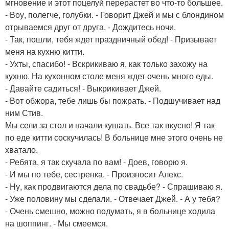
мгновение и этот поцелуй перерастет во что-то большее.
- Воу, полегче, голубки. - Говорит Джей и мы с блондином
отрываемся друг от друга. - Дождитесь ночи.
- Так, пошли, тебя ждет праздничный обед! - Призывает
меня на кухню китти.
- Ухты, спасибо! - Вскрикиваю я, как только захожу на
кухню. На кухонном столе меня ждет очень много еды.
- Давайте садиться! - Выкрикивает Джей.
- Вот обжора, тебе лишь бы пожрать. - Подшучивает над
ним Стив.
Мы сели за стол и начали кушать. Все так вкусно! Я так
по еде китти соскучилась! В больнице мне этого очень не
хватало.
- Ребята, я так скучала по вам! - Доев, говорю я.
- И мы по тебе, сестренка. - Произносит Алекс.
- Ну, как продвигаются дела по свадьбе? - Спрашиваю я.
- Уже половину мы сделали. - Отвечает Джей. - А у тебя?
- Очень смешно, можно подумать, я в больнице ходила
на шоппинг. - Мы смеемся.