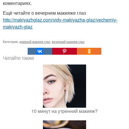
коментариях.
Ещё читайте о вечернем макияже глаз
http://makiyazhglaz.com/vidy-makiyazha-glaz/vecherniy-
makiyazh-glaz
Категории:
дневной макияж глаз
,
вечерний макияж глаз
Читайте также
10 минут на утренний макияж?