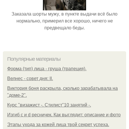
Заказала шорты мужу, в пункте выдачи всё было
нормально, примерил все хорошо, ничего не
предвещало беды.
Популярные материалы
Форма (тип) лица - груша (трапеция).
Велнес - совет дня: II.
Виктория боня раскрыла, сколько зарабатывала на
"доме-2".
Курс "визажист -. Стилист"10 занятий -.
Изгиб c и d ресничек. Как выглядит: описание и фото
Этапы ухода за кожей лица твой секрет успеха.