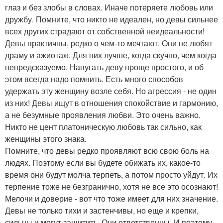
глаз и без злобы в словах. Иначе потеряете любовь или
дружбу. Помните, что никто не идеален, но девы сильнее
всех других страдают от собственной неидеальности!
Девы практичны, редко о чем-то мечтают. Они не любят
драму и ажиотаж. Для них лучше, когда скучно, чем когда
непредсказуемо. Напугать деву проще простого, и об
этом всегда надо помнить. Есть много способов
удержать эту женщину возле себя. Но агрессия - не один
из них! Девы ищут в отношения спокойствие и гармонию,
а не безумные проявления любви. Это очень важно.
Никто не цент платоническую любовь так сильно, как
женщины этого знака.
Помните, что девы редко проявляют всю свою боль на
людях. Поэтому если вы будете обижать их, какое-то
время они будут молча терпеть, а потом просто уйдут. Их
терпение тоже не безгранично, хотя не все это осознают!
Мелочи и доверие - вот что тоже имеет для них значение.
Девы не только тихи и застенчивы, но еще и крепки,
сильны и могут защитить. Они ответственны. И поэтому