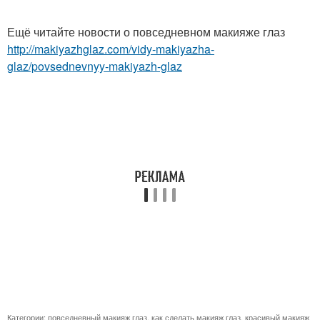
Ещё читайте новости о повседневном макияже глаз
http://makiyazhglaz.com/vidy-makiyazha-
glaz/povsednevnyy-makiyazh-glaz
Категории:
повседневный макияж глаз
,
как сделать макияж глаз
,
красивый макияж