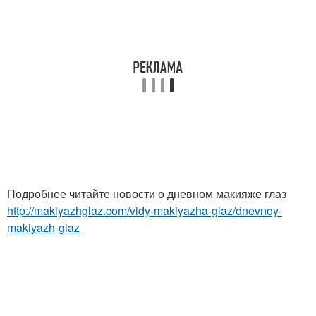
Подробнее читайте новости о дневном макияже глаз
http://makiyazhglaz.com/vidy-makiyazha-glaz/dnevnoy-
makiyazh-glaz