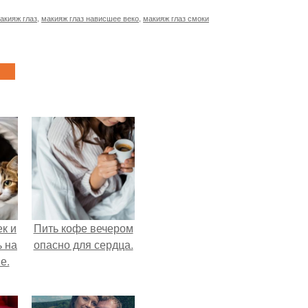
акияж глаз
,
макияж глаз нависшее веко
,
макияж глаз смоки
к и
Пить кофе вечером
ь на
опасно для сердца.
е.