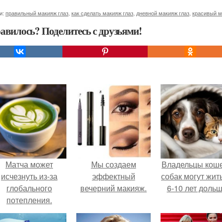
и:
правильный макияж глаз
,
как сделать макияж глаз
,
дневной макияж глаз
,
красивый м
авилось? Поделитесь с друзьями!
Матча может
Мы создаем
Владельцы коше
исчезнуть из-за
эффектный
собак могут жит
глобального
вечерний макияж.
6-10 лет дольш
потепления.