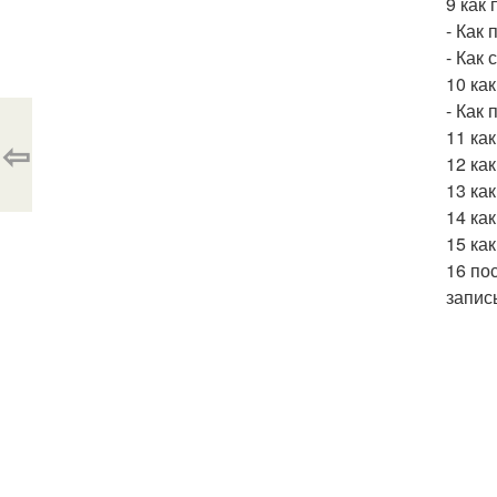
9 как
- Как 
- Как
10 ка
- Как
11 ка
⇦
12 ка
13 ка
14 как
15 ка
16 по
запис