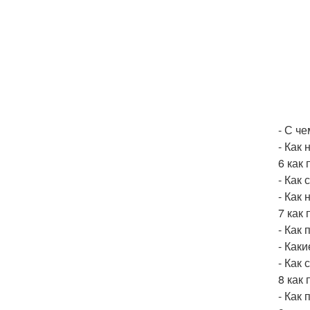
- С че
- Как
6 как
- Как
- Как
7 как 
- Как
- Как
- Как
8 как
- Как