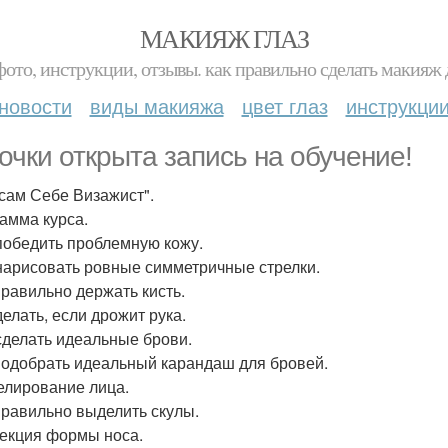
МАКИЯЖ ГЛАЗ
фото, инструкции, отзывы. как правильно сделать макияж д
новости
виды макияжа
цвет глаз
инструкци
очки открыта запись на обучение!
"сам Себе Визажист".
амма курса.
 победить проблемную кожу.
 нарисовать ровные симметричные стрелки.
 правильно держать кисть.
делать, если дрожит рука.
 сделать идеальные брови.
 подобрать идеальный карандаш для бровей.
елирование лица.
 правильно выделить скулы.
рекция формы носа.