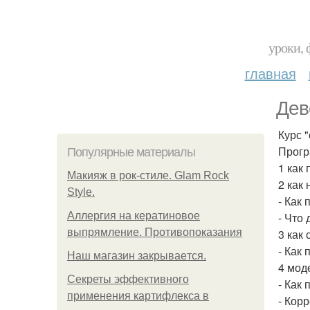
уроки, 
главная
Дев
Курс 
Прогр
Популярные материалы
1 как
Макияж в рок-стиле. Glam Rock
2 как
Style.
- Как
Аллергия на кератиновое
- Что 
выпрямление. Противопоказания
3 как
- Как
Нaш магaзин зaкрывaeтся.
4 мод
Секреты эффективного
- Как
применения картифлекса в
- Кор