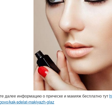
те далее информацию о прическе и макияж бесплатно тут
h
govo/kak-sdelat-makiyazh-glaz