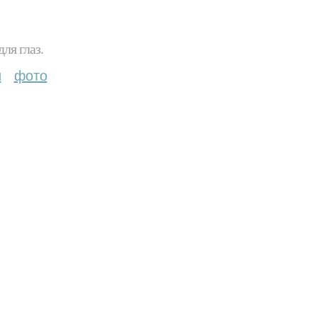
ля глаз.
и
фото