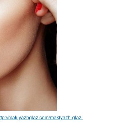
ttp://makiyazhglaz.com/makiyazh-glaz-