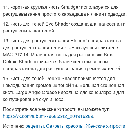
11. короткая круглая кисть Smudger используется для
растушевывания простого карандаша и линии подводки.
12. кисть для теней Eye Shader создана для нанесения и
растушевывания теней.
13. кисть для растушевывания Blender предназначена
для растушевывания теней. Самой лучшей считается
MAC 217 14. Маленькая кисть для растушевки Small
Deluxe Shade отличается более жестким ворсом,
предназначена для растушевывания кремовых теней.
15. кисть для теней Deluxe Shader применяется для
накладывания кремовых теней 16. Большая скошенная
кисть Large Angle Crease идеальна для консилера и для
контурирования скул и носа.
Посмотреть все женские хитрости вы можете тут:
https://vk.com/album-79685542_204916289
.
Источник:
рецепты. Секреты красоты. Женские хитрости