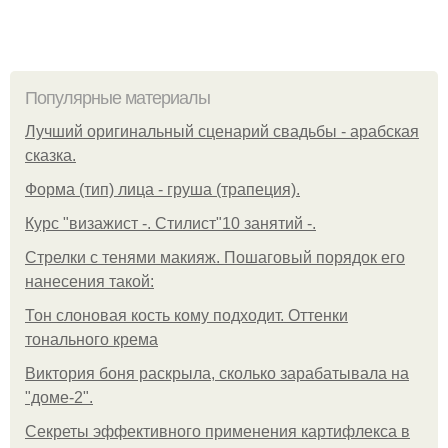
Популярные материалы
Лучший оригинальный сценарий свадьбы - арабская
сказка.
Форма (тип) лица - груша (трапеция).
Курс "визажист -. Стилист"10 занятий -.
Стрелки с тенями макияж. Пошаговый порядок его
нанесения такой:
Тон слоновая кость кому подходит. Оттенки
тонального крема
Виктория боня раскрыла, сколько зарабатывала на
"доме-2".
Секреты эффективного применения картифлекса в