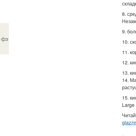
склад
8. ср
Незам
9. бо
⇦
10. с
11. к
12. к
13. к
14. М
расту
15. к
Large
Читай
glaz/