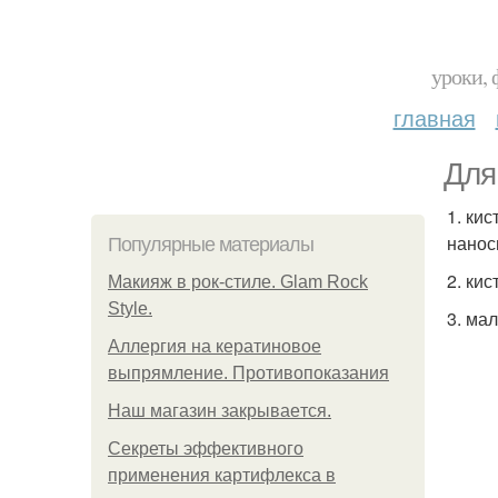
уроки, 
главная
Для
1. ки
нанос
Популярные материалы
2. кис
Макияж в рок-стиле. Glam Rock
Style.
3. ма
Аллергия на кератиновое
выпрямление. Противопоказания
Нaш магaзин зaкрывaeтся.
Секреты эффективного
применения картифлекса в