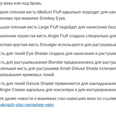
ку века или под бровь.
едняя плоская кисть Medium Fluff идеально подходит для на
енима при макияже Smokey Eyes.
льшая плоская кисть Large Fluff подойдет для нанесения базо
кошенная пушистая кисть Angle Fluff создана специально д
ороткая круглая кисть Smudger используется для растушевы
исть для теней Eye Shader создана для нанесения и растуш
исть для растушевывания Blender предназначена для раст
аленькая кисть для растушевки Small Deluxe Shade отличае
шевывания кремовых теней.
исть для теней Deluxe Shader применяется для накладывани
 Angle Crease идеальна для консилера и для контурирования
те далее новости о макияжах глаз нависшее веко по ссылк
makiyazh-glaz-navisshee-veko