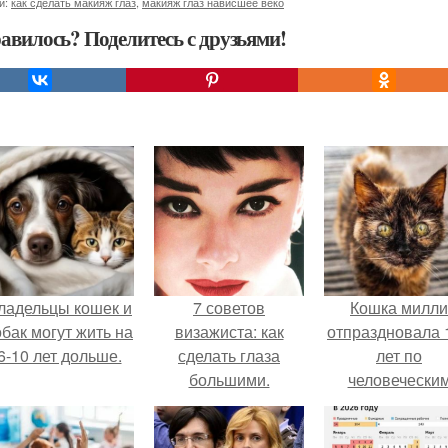
и:
как сделать макияж глаз
,
макияж глаз нависшее веко
авилось? Поделитесь с друзьями!
ладельцы кошек и
7 советов
Кошка милли
обак могут жить на
визажиста: как
отпраздновала 
6-10 лет дольше.
сделать глаза
лет по
большими.
человечески
Меркам и
претендует н