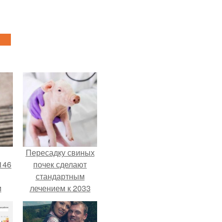
Пересадку свиных
146
почек сделают
стандартным
м
лечением к 2033
году в Японии.
а