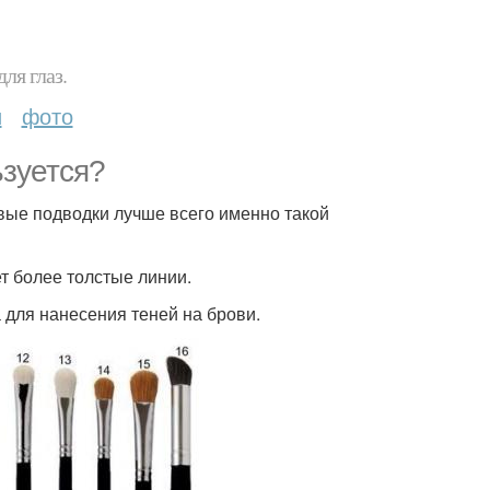
ля глаз.
и
фото
ьзуется?
левые подводки лучше всего именно такой
ует более толстые линии.
а для нанесения теней на брови.