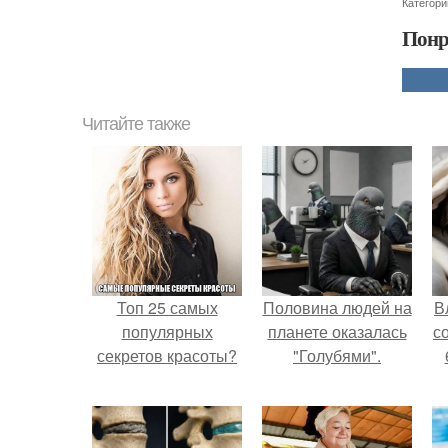
Категори
Понр
Читайте также
Топ 25 самых
Половина людей на
В
популярных
планете оказалась
с
секретов красоты?
"Голубями".