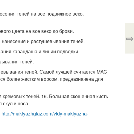
несения теней на все подвижное веко.
вого цвета на все веко до брови.
⇨
ля нанесения и растушевывания теней.
вания карандаша и линии подводки.
евывания теней.
ушевывания теней. Самой лучшей считается MAC
тся более жестким ворсом, предназначена для
я кремовых теней. 16. Большая скошенная кисть
 скул и носа.
е
http://makiyazhglaz.com/vidy-makiyazha-