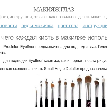
МАКИЯЖ ГЛАЗ
фото, инструкции, отзывы. как правильно сделать макияж д
новости
виды макияжа
цвет глаз
инструкци
 чего каждая кисть в макияже испол
сть Precision Eyeliner предназначена для подводки глаз. Ге
ить.
ть для подводки Eyeliner такая же, как и первая, но эта рис
ленькая скошенная кисть Small Angle Detailer предназначен