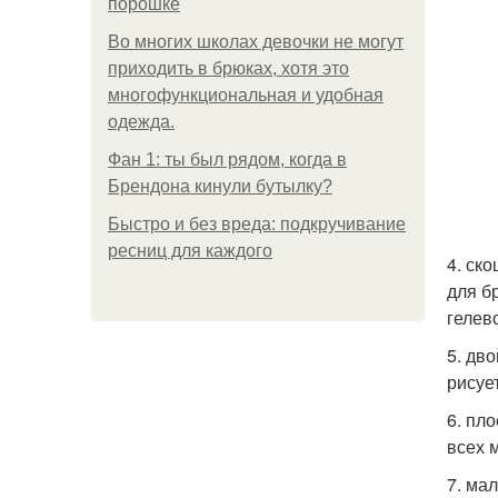
порошке
Во многих школах девочки не могут
приходить в брюках, хотя это
многофункциональная и удобная
одежда.
Фан 1: ты был рядом, когда в
Брендона кинули бутылку?
Быстро и без вреда: подкручивание
ресниц для каждого
4. ск
для б
гелев
5. дв
рисует
6. пло
всех 
7. ма