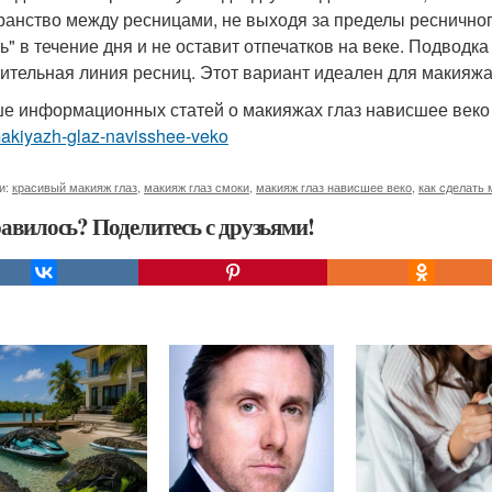
ранство между ресницами, не выходя за пределы ресничног
ь" в течение дня и не оставит отпечатков на веке. Подводка
ительная линия ресниц. Этот вариант идеален для макияжа
е информационных статей о макияжах глаз нависшее век
makiyazh-glaz-navisshee-veko
и:
красивый макияж глаз
,
макияж глаз смоки
,
макияж глаз нависшее веко
,
как сделать 
авилось? Поделитесь с друзьями!