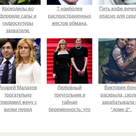
Крокодилы во
7 наиболее
Пить кофе вече
флориде сапы и
распространенных
опасно для серд
гидроскутеры
жестов обмана.
захватили.
Андрей Малахов
Любовный
Виктория бон
трогательно
треугольник и
раскрыла, скол
покормил жену с
тайная
зарабатывала 
вилки перед
беременность: что
"доме-2".
камерой, вызвав
скрывает
умиление у
наследница Никиты
поклонников.
Михалкова?