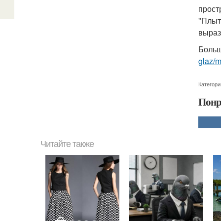
прост
"Плыт
выраз
Больш
glaz/
Категори
Понр
Читайте также