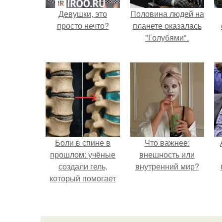
Девушки, это
Половина людей на
просто нечто?
планете оказалась
"Голубями".
Боли в спине в
Что важнее:
прошлом: учёные
внешность или
создали гель,
внутренний мир?
который помогает
восстанавливать
межпозвоночные
диски.