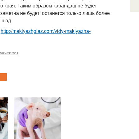
о края. Таким образом карандаш не будет
 заметна не будет: останется только лишь более
 нюд.
о
http://makiyazhglaz.com/vidy-makiyazha-
макияж глаз