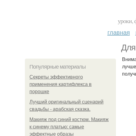
уроки, 
главная
Для
Внима
лучше
Популярные материалы
получ
Секреты эффективного
применения картифлекса в
порошке
Лучший оригинальный сценарий
свадьбы - арабская сказка.
Макияж под синий костюм. Макияж
к синему платью: самые
эффектные образы