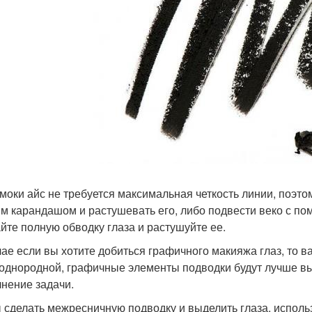
моки айс не требуется максимальная четкость линии, поэт
м карандашом и растушевать его, либо подвести веко с по
йте полную обводку глаза и растушуйте ее.
чае если вы хотите добиться графичного макияжа глаз, то 
 однородной, графичные элементы подводки будут лучше вы
нение задачи.
 сделать межресничную подводку и выделить глаза, исполь