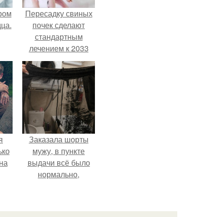
ром
Пересадку свиных
ца.
почек сделают
стандартным
лечением к 2033
году в Японии.
я
Заказала шорты
ько
мужу, в пункте
на
выдачи всё было
нормально,
примерил все
хорошо, ничего не
предвещало беды.