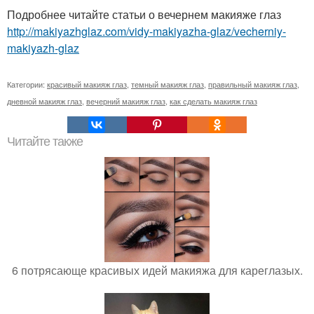
Подробнее читайте статьи о вечернем макияже глаз
http://makiyazhglaz.com/vidy-makiyazha-glaz/vecherniy-
makiyazh-glaz
Категории:
красивый макияж глаз
,
темный макияж глаз
,
правильный макияж глаз
,
дневной макияж глаз
,
вечерний макияж глаз
,
как сделать макияж глаз
Читайте также
6 потрясающе красивых идей макияжа для кареглазых.