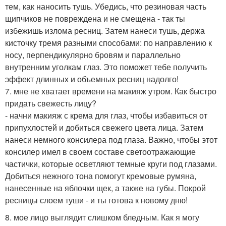
тем, как наносить тушь. Убедись, что резиновая часть
щипчиков не повреждена и не смещена - так ты
избежишь излома ресниц. Затем нанеси тушь, держа
кисточку тремя разными способами: по направлению к
носу, перпендикулярно бровям и параллельно
внутренним уголкам глаз. Это поможет тебе получить
эффект длинных и объемных ресниц надолго!
7. мне не хватает времени на макияж утром. Как быстро
придать свежесть лицу?
- начни макияж с крема для глаз, чтобы избавиться от
припухлостей и добиться свежего цвета лица. Затем
нанеси немного консилера под глаза. Важно, чтобы этот
консилер имел в своем составе светоотражающие
частички, которые осветляют темные круги под глазами.
Добиться нежного тона помогут кремовые румяна,
нанесенные на яблочки щек, а также на губы. Покрой
ресницы слоем туши - и ты готова к новому дню!
8. мое лицо выглядит слишком бледным. Как я могу