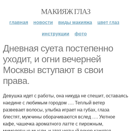
МАКИЯЖ ГЛАЗ
главная
новости
виды макияжа
цвет глаз
инструкции
фото
Дневная суета постепенно
уходит, и огни вечерней
Москвы вступают в свои
права.
Девушка идет с работы, она никуда не спешит, оставаясь
наедине с любимым городом …. Теплый ветер
развевает волосы, улыбка играет на губах, глаза
блестят, мужчины оборачиваются вслед …. Уютное
кафе, чашечка ароматного латте с пирожным,
мимолетные мысли, и этот уютный вечер кажется