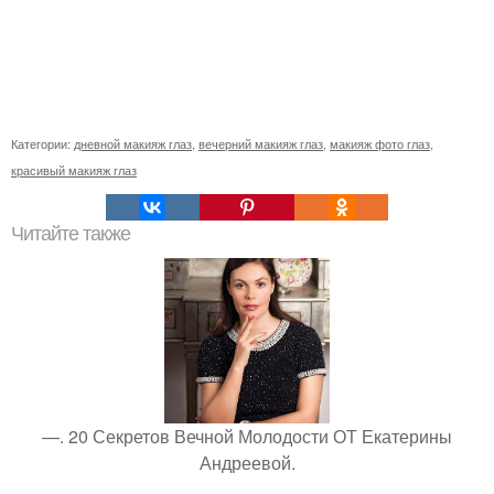
Категории:
дневной макияж глаз
,
вечерний макияж глаз
,
макияж фото глаз
,
красивый макияж глаз
Читайте также
—. 20 Секретов Вечной Молодости ОТ Екатерины
Андреевой.