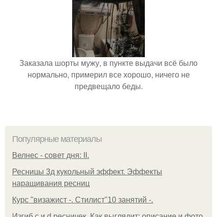
Заказала шорты мужу, в пункте выдачи всё было
нормально, примерил все хорошо, ничего не
предвещало беды.
Популярные материалы
Велнес - совет дня: II.
Ресницы 3д кукольный эффект. Эффекты
наращивания ресниц
Курс "визажист -. Стилист"10 занятий -.
Изгиб c и d ресничек. Как выглядит: описание и фото