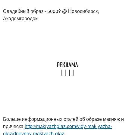
Свадебный образ - 5000? @ Новосибирск,
Академгородок.
Больше информационных статей об образе макияж и
прическа
http://makiyazhglaz.com/vidy-makiyazha-
glaz/dnevnoy-makiyazh-glaz