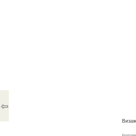
⇦
Визаж
Категори