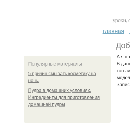
уроки, 
главная
Доб
А я п
В дан
Популярные материалы
тон л
5 причин смывать косметику на
модел
ночь.
Запис
Пудра в домашних условиях.
Ингредиенты для приготовления
домашней пудры