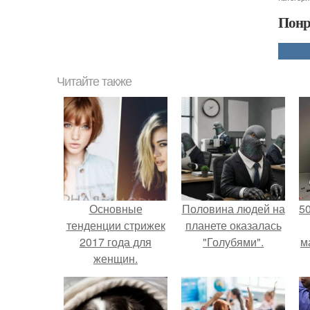
Понр
Читайте также
Основные
Половина людей на
5
тенденции стрижек
планете оказалась
2017 года для
"Голубями".
м
женщин.