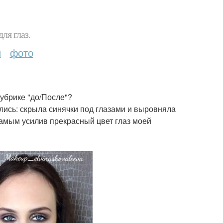
ля глаз.
и
фото
убрике "до/После"?
ись: скрыла синячки под глазами и выровняла
самым усилив прекрасный цвет глаз моей