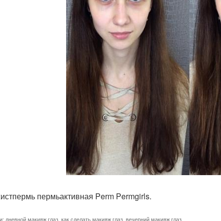
истпермь пермьактивная Perm Permgirls.
и:
дневной макияж глаз
,
как сделать макияж глаз
,
вечерний макияж глаз