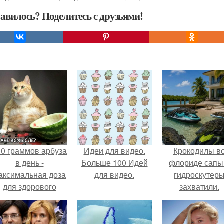
авилось? Поделитесь с друзьями!
00 граммов арбуза
Идеи для видео.
Крокодилы в
в день -
Больше 100 Идей
флориде сапы
аксимальная доза
для видео.
гидроскутер
для здорового
захватили.
взрослого,
предупредили
врачи.