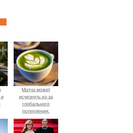
о
Матча может
 и
исчезнуть из-за
ы
глобального
потепления.