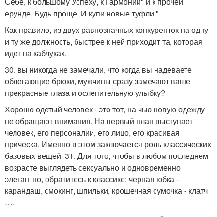
Себе, к большому Успеху, к Гармонии" и к прочей
ерунде. Будь проще. И купи новые туфли.".
Как правило, из двух равнозначных конкуренток на одну
и ту же должность, быстрее к ней приходит та, которая
идет на каблуках.
30. вы никогда не замечали, что когда вы надеваете
облегающие брюки, мужчины сразу замечают ваше
прекрасные глаза и ослепительную улыбку?
Хорошо одетый человек - это тот, на чью новую одежду
не обращают внимания. На первый план выступает
человек, его персоналии, его лицо, его красивая
прическа. Именно в этом заключается роль классических
базовых вещей. 31. Для того, чтобы в любом последнем
возрасте выглядеть сексуально и одновременно
элегантно, обратитесь к классике: черная юбка -
карандаш, смокинг, шпильки, крошечная сумочка - клатч
….