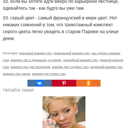
32. если вы хотите идти вверх по карьерной лестнице,
одевайтесь так - как будто вы уже там.
33. серый цвет - самый французский в мире цвет. Нет
никаких сомнений в том, что трикотажный комплект
серого цвета легко увидеть в старом Париже на улице
днем.
Категории:
красивый макияж глаз
,
правильный макияж глаз
,
как сделать макияж
глаз
,
макияж глаз в домашних условиях
,
свадебный макияж глаз
,
дневной макияж
глаз
,
макияж глаз для блондинок
,
макияж для голубых глаз
,
вечерний макияж глаз
,
макияж глаз смоки
,
макияж для серых глаз
Читайте также