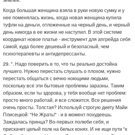
Когда большая женщина взяла в руки новую сумку и у
нее поменялась жизнь, когда новая женщина купила
туфли на деньги, отложенные на черный день, и черный
день никогда в ее жизни не наступил. В этой системе
координат новое платье - инструмент для апгрейда себя
самой, куда более дешевый и безопасный, чем
психотерапевты и антидепрессанты.
29. ". Надо поверить в то, что ты реально достойна
лучшего. Нужно перестать слушать о плохом, нужно
перестать общаться с вечно ноющими людьми,
поскольку все эти бытовые проблемы заразны. Таким
образом, если ты здорова, у тебя вообще нет проблем:
просто много работай, и все сложится. Все решения
очень просты. Толстая? Используй строгую диету Майи
Плисецкой: "Не Жрать!" - и в момент похудеешь.
Заждалась принца? Во-первых полюби себя, и
прискачет целый полк на белых конях. И не ищи пути "к