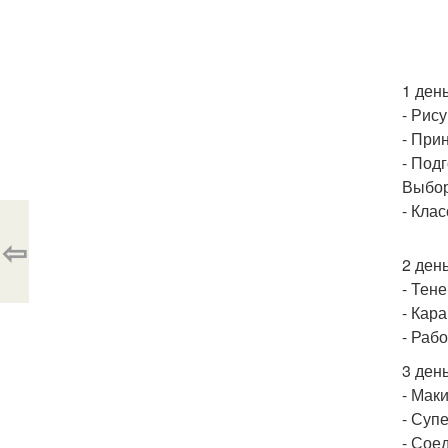
1 ден
- Рис
- При
- Под
Выбор
- Кла
⇦
2 ден
- Тен
- Кар
- Раб
3 ден
- Мак
- Суп
- Сое