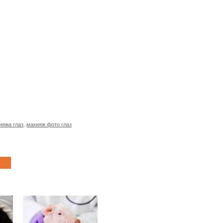
ияжа глаз
,
макияж фото глаз