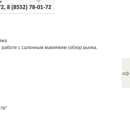
яжа
в работе с салонным макияжем (обзор рынка.
⇨
тв"