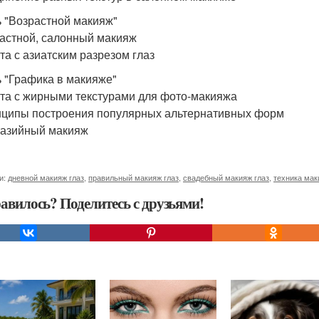
ь "Возрастной макияж"
растной, салонный макияж
ота с азиатским разрезом глаз
ь "Графика в макияже"
ота с жирными текстурами для фото-макияжа
нципы построения популярных альтернативных форм
тазийный макияж
и:
дневной макияж глаз
,
правильный макияж глаз
,
свадебный макияж глаз
,
техника мак
авилось? Поделитесь с друзьями!