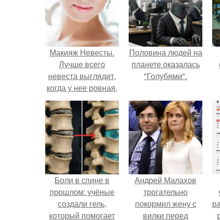
Макияж Невесты.
Половина людей на
Лучше всего
планете оказалась
невеста выглядит,
"Голубями".
когда у нее ровная,
естественно
выглядящая кожа.
Боли в спине в
Андрей Малахов
прошлом: учёные
трогательно
создали гель,
покормил жену с
р
который помогает
вилки перед