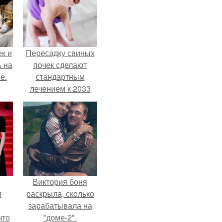
к и
Пересадку свиных
ь на
почек сделают
е.
стандартным
лечением к 2033
году в Японии.
Виктория боня
и
раскрыла, сколько
зарабатывала на
что
"доме-2".