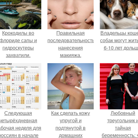
Крокодилы во
Правильная
Владельцы коше
флориде сапы и
последовательность
собак могут жит
гидроскутеры
нанесения
6-10 лет дольш
захватили.
макияжа.
Следующая
Как сделать кожу
Любовный
четырёхдневная
упругой и
треугольник 
абочая неделя для
подтянутой в
тайная
россиян в начале
домашних
беременность: 