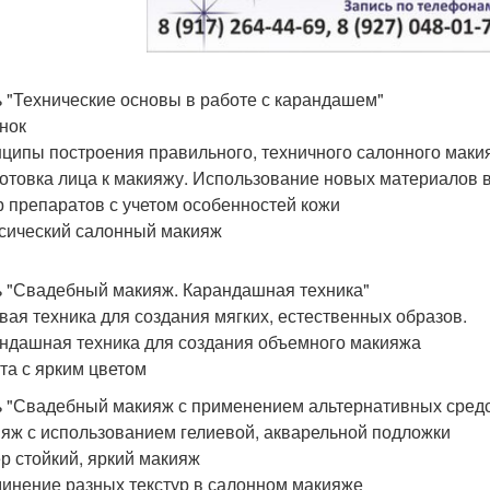
ь "Технические основы в работе с карандашем"
унок
нципы построения правильного, техничного салонного маки
готовка лица к макияжу. Использование новых материалов 
 препаратов с учетом особенностей кожи
ссический салонный макияж
ь "Свадебный макияж. Карандашная техника"
евая техника для создания мягких, естественных образов.
андашная техника для создания объемного макияжа
ота с ярким цветом
ь "Свадебный макияж с применением альтернативных средс
ияж с использованием гелиевой, акварельной подложки
ер стойкий, яркий макияж
динение разных текстур в салонном макияже