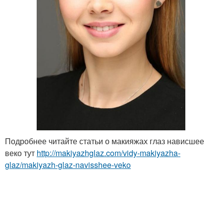
Подробнее читайте статьи о макияжах глаз нависшее
веко тут
http://makiyazhglaz.com/vidy-makiyazha-
glaz/makiyazh-glaz-navisshee-veko