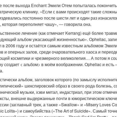
е после выхода Enchant Эмили Отем попыталась покончить
атрическую клинику. «Если с вами происходят такие сложны
издевались постоянно после шести лет и один раз изнасил
, которая переполняет чашу», — говорила она.
ьственное лечение (как отмечает Kerrang) ещё более травм
едующий альбом ужасающей жизненностью». Opheliac, записа
 в 2006 году и остаётся самым известным альбомом Эмили 
ов и оперных залов, среди очаровательного хаоса и переод
ющей косметики и чрезмерного великолепия… А потом я сош
ну создает < альбом> в моём воображении. Opheliac и ест
а.
стически альбом, заголовок которого (по замыслу исполн
типический» шекспировский образ в своего рода болезнь, с
нической музыки, хэви метал, индастриал, при этом отмеч
ексты, внешне выдержанные почти в юмористическом ключ
ссии (заглавный трек, а также «Swallow» и «Misery Loves Co
ic Lolita») и самоубийства («The Art of Suicide». Самый то