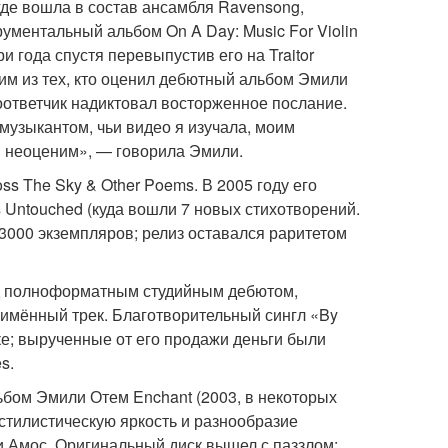
де вошла в состав ансамбля Ravensong,
ументальный альбом On A Day: Music For Violin
и года спустя перевыпустив его на Traitor
им из тех, кто оценил дебютный альбом Эмили
оответчик надиктовал восторженное послание.
музыкантом, чьи видео я изучала, моим
я неоценим», — говорила Эмили.
s The Sky & Other Poems. В 2005 году его
 Untouched (куда вошли 7 новых стихотворений.
000 экземпляров; релиз оставался раритетом
над полноформатным студийным дебютом,
имённый трек. Благотворительный сингл «By
е; вырученные от его продажи деньги были
s.
бом Эмили Отем Enchant (2003, в некоторых
 стилистическую яркость и разнообразие
и Амос. Оригинальный диск вышел с паззлом: