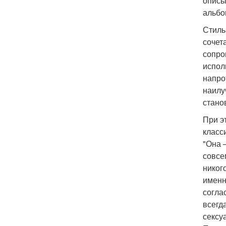
описы
альбо
Стиль
сочет
сопро
испол
напро
наилу
стано
При э
класс
"Она 
совсе
никог
именн
согла
всегд
сексу