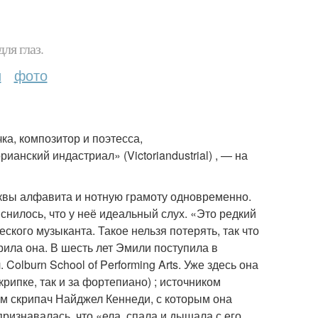
ля глаз.
и
фото
ка, композитор и поэтесса,
анский индастриал» (Victoriandustrial) , — на
квы алфавита и нотную грамоту одновременно.
яснилось, что у неё идеальный слух. «Это редкий
еского музыканта. Такое нельзя потерять, так что
орила она. В шесть лет Эмили поступила в
olburn School of Performing Arts. Уже здесь она
рипке, так и за фортепиано) ; источником
м скрипач Найджел Кеннеди, с которым она
ризнавалась, что «ела, спала и дышала с его