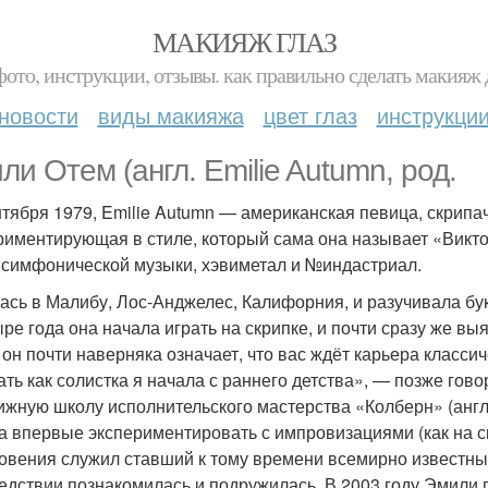
МАКИЯЖ ГЛАЗ
фото, инструкции, отзывы. как правильно сделать макияж д
новости
виды макияжа
цвет глаз
инструкци
ли Отем (англ. Emilie Autumn, род.
нтября 1979, Emilie Autumn — американская певица, скрипач
риментирующая в стиле, который сама она называет «Виктори
 симфонической музыки, хэвиметал и №индастриал.
ась в Малибу, Лос-Анджелес, Калифорния, и разучивала бу
ыре года она начала играть на скрипке, и почти сразу же вы
и он почти наверняка означает, что вас ждёт карьера классич
ать как солистка я начала с раннего детства», — позже гов
ижную школу исполнительского мастерства «Колберн» (англ. C
а впервые экспериментировать с импровизациями (как на ск
овения служил ставший к тому времени всемирно известны
едствии познакомилась и подружилась. В 2003 году Эмили п