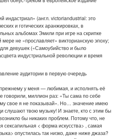
ошел бонус-треком в европейское издание
ндастриал» (англ. victoriandustrial: это
еских и готических аранжировках, в
льных альбомах Эмили при игре на скрипке
й мере не «прославляет» викторианскую эпоху;
 для девушек («Самоубийство и было
расцвета индустриальной революции и время
авление аудитории в первую очередь
о-прежнему у меня — любимая, и исполнять её
не говорили, миллион раз: «Ты сама по себе
тому свое я не показывай». Но… значение имею
ди слушают твою музыку! И знаете, кто с этим бы
 возникло бы никаких проблем. Потому что, не
мая сексапильная < форма искусства> , самая
зыка> опустилась так низко, даже ниже джаза?