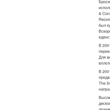
Броси
испол
& Con
Recor
был к
Вскор
единс
В 200
перев
Для м
вплот
В 200
предв
The S
напра
Высок
диско
аранж