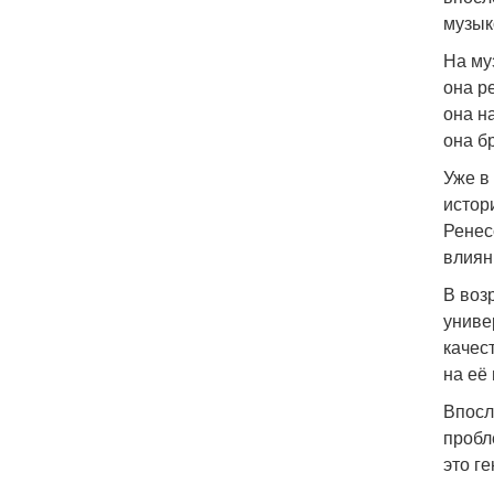
музык
На му
она р
она н
она б
Уже в
истор
Ренес
влиян
В воз
униве
качес
на её
Впосл
пробл
это г