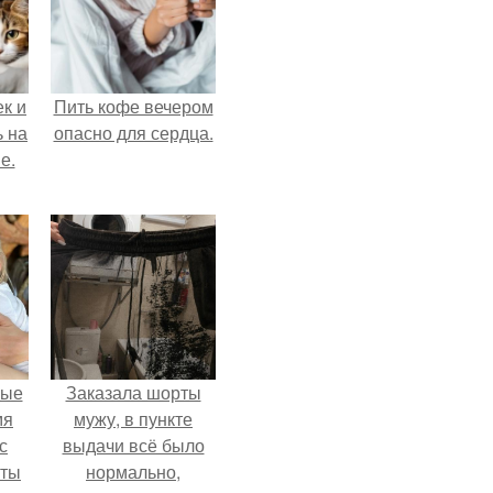
к и
Пить кофе вечером
ь на
опасно для сердца.
е.
вые
Заказала шорты
мя
мужу, в пункте
с
выдачи всё было
аты
нормально,