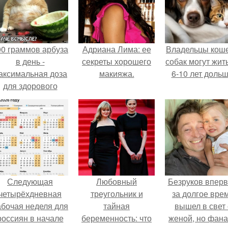
00 граммов арбуза
Адриана Лима: ее
Владельцы коше
в день -
секреты хорошего
собак могут жит
аксимальная доза
макияжа.
6-10 лет дольш
для здорового
взрослого,
предупредили
врачи.
Следующая
Любовный
Безруков впер
четырёхдневная
треугольник и
за долгое вре
абочая неделя для
тайная
вышел в свет 
россиян в начале
беременность: что
женой, но фан