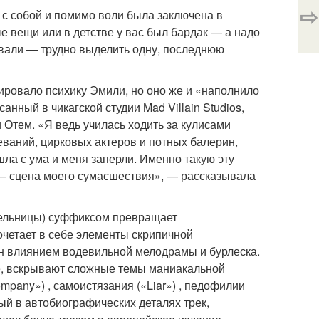
⇨
 с собой и помимо воли была заключена в
е вещи или в детстве у вас был бардак — а надо
овали — трудно выделить одну, последнюю
ировало психику Эмили, но оно же и «наполнило
нный в чикагской студии Mad Villain Studios,
Отем. «Я ведь училась ходить за кулисами
еваний, цирковых актеров и потных балерин,
ла с ума и меня заперли. Именно такую эту
ь — сцена моего сумасшествия», — рассказывала
ительницы) суффиксом превращает
очетает в себе элементы скрипичной
ен влиянием водевильной мелодрамы и бурлеска.
е, вскрывают сложные темы маниакальной
mpany») , самоистязания («Liar») , педофилии
чный в автобиографических деталях трек,