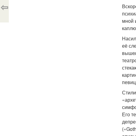
⇦
Вскор
психи
мной 
каплю
Насил
её сл
вышел
театр
стека
карти
певиц
Стили
«архе
симфо
Его т
депре
(«Goth