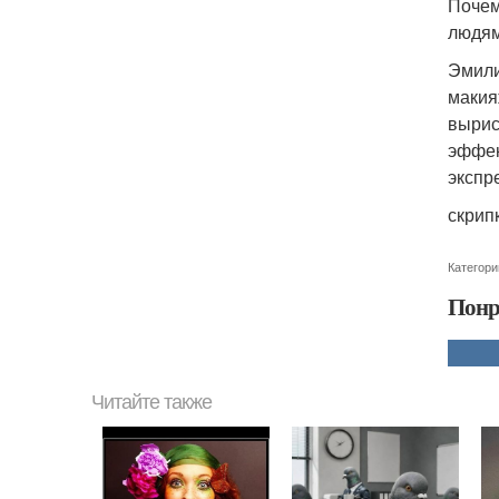
Почем
людям
Эмили
макия
вырис
эффек
экспр
скрипк
Категори
Понр
Читайте также