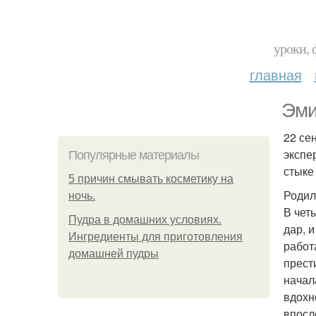
уроки, 
главная
Эми
22 се
экспе
Популярные материалы
стыке
5 причин смывать косметику на
Родил
ночь.
В чет
Пудра в домашних условиях.
дар, 
Ингредиенты для приготовления
работ
домашней пудры
прест
начал
вдохн
впосл