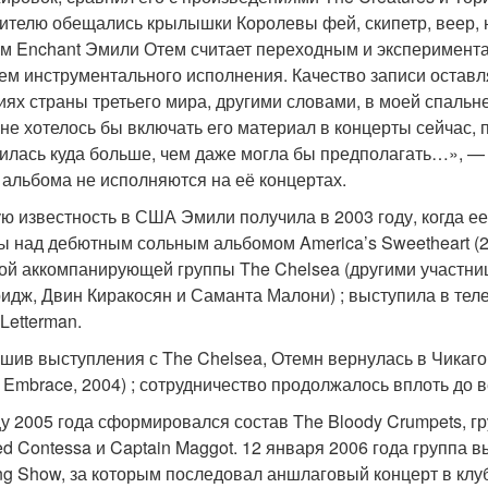
ителю обещались крылышки Королевы фей, скипетр, веер, н
м Enchant Эмили Отем считает переходным и эксперимента
ем инструментального исполнения. Качество записи оставл
иях страны третьего мира, другими словами, в моей спальн
 не хотелось бы включать его материал в концерты сейчас,
илась куда больше, чем даже могла бы предполагать…», — г
 альбома не исполняются на её концертах.
ю известность в США Эмили получила в 2003 году, когда ее
ы над дебютным сольным альбомом America’s Sweetheart (2
ой аккомпанирующей группы The Chelsea (другими участни
идж, Двин Киракосян и Саманта Малони) ; выступила в теле
Letterman.
шив выступления с The Chelsea, Отемн вернулась в Чикаго,
e Embrace, 2004) ; сотрудничество продолжалось вплоть до 
цу 2005 года сформировался состав The Bloody Crumpets, гру
ed Contessa и Captain Maggot. 12 января 2006 года группа
ng Show, за которым последовал аншлаговый концерт в клубе