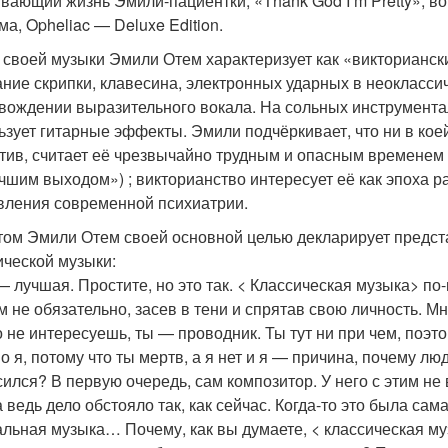
вающий жизнь Эмили-пациентки, «Thank God I’m Pretty», в
ма, Opheliac — Deluxe Edition.
 своей музыки Эмили Отем характеризует как «викторианский и
ание скрипки, клавесина, электронных ударных в неоклассич
вождении выразительного вокала. На сольных инструмента
ьзует гитарные эффекты. Эмили подчёркивает, что ни в кое
тив, считает её чрезвычайно трудным и опасным временем
чшим выходом») ; викторианство интересует её как эпоха 
вления современной психиатрии.
том Эмили Отем своей основной целью декларирует предст
ической музыки:
— лучшая. Простите, но это так. < Классическая музыка> п
м не обязательно, засев в тени и спрятав свою личность. М
о не интересуешь, ты — проводник. Ты тут ни при чем, поэ
о я, потому что ты мертв, а я нет и я — причина, почему лю
сился? В первую очередь, сам композитор. У него с этим не
а ведь дело обстояло так, как сейчас. Когда-то это была са
альная музыка… Почему, как вы думаете, < классическая му