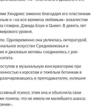
ми Хендрикс (именно благодаря его пластинкам
енным и «на все времена любимым» вокалистом
а глэмрок, Дэвида Боуи и Queen. В девять лет
 мирового уровня.
пе. Одновременно она увлеклась литературой,
ыкальное искусство Средневековья и
кие и джазовые мотивы соединились с рок-
ситета.
поступив в музыкальную консерваторию при
женностью к корсетам и тяжёлым ботинкам в
у, разочаровавшись в преподавателях, излишне
сивный психоз; этим она и объясняла свои
зже поняла, что не имела ни малейшего шанса:
реник».