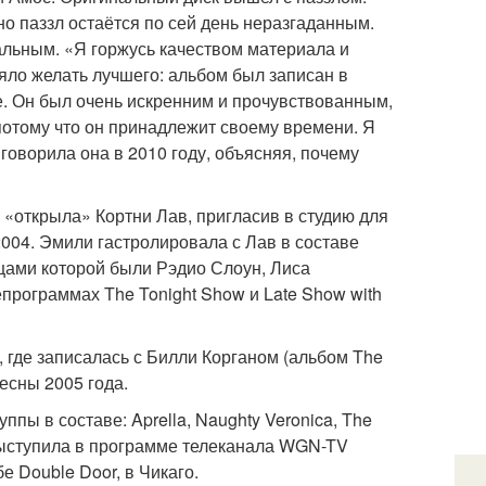
о паззл остаётся по сей день неразгаданным.
льным. «Я горжусь качеством материала и
яло желать лучшего: альбом был записан в
е. Он был очень искренним и прочувствованным,
 потому что он принадлежит своему времени. Я
оворила она в 2010 году, объясняя, почему
 «открыла» Кортни Лав, пригласив в студию для
004. Эмили гастролировала с Лав в составе
цами которой были Рэдио Слоун, Лиса
программах The Tonight Show и Late Show with
 где записалась с Билли Корганом (альбом The
весны 2005 года.
ппы в составе: Aprella, Naughty Veronica, The
 выступила в программе телеканала WGN-TV
 Double Door, в Чикаго.