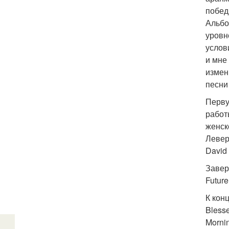
побед
Альбо
уровн
услов
и мне
измен
песни
Перву
работ
женск
Левер
David 
Завер
Futur
К кон
Bless
Morni