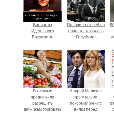
Варианты
Половина людей на
5
Идеального
планете оказалась
Визажиста.
"Голубями".
м
В госдуме
Андрей Малахов
предложили
трогательно
разрешить
покормил жену с
р
дачникам торговать
вилки перед