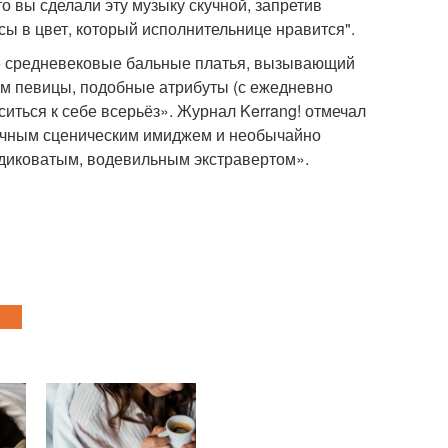
о вы сделали эту музыку скучной, запретив
ы в цвет, который исполнительнице нравится".
ые средневековые бальные платья, вызывающий
вам певицы, подобные атрибуты (с ежедневно
иться к себе всерьёз». Журнал Kerrang! отмечал
ычным сценическим имиджем и необычайно
«диковатым, водевильным экстравертом».