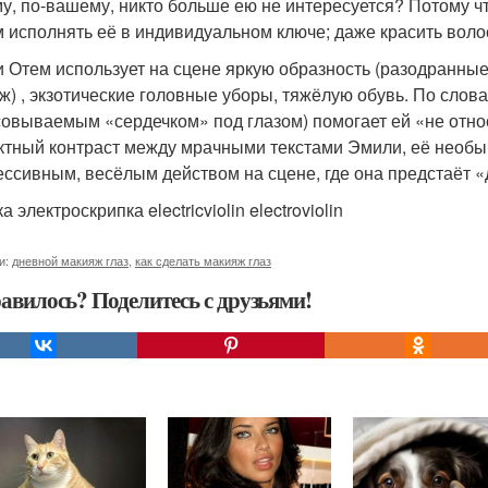
у, по-вашему, никто больше ею не интересуется? Потому чт
 исполнять её в индивидуальном ключе; даже красить волос
 Отем использует на сцене яркую образность (разодранн
ж) , экзотические головные уборы, тяжёлую обувь. По сло
овываемым «сердечком» под глазом) помогает ей «не относ
тный контраст между мрачными текстами Эмили, её необ
ессивным, весёлым действом на сцене, где она предстаёт 
а электроскрипка electricviolin electroviolin
и:
дневной макияж глаз
,
как сделать макияж глаз
авилось? Поделитесь с друзьями!