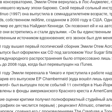
в консерваторию, Эмили Отем вернулась в Лос-Анджелес, г
нявшего музыку эпохи барокко. Свой первый сольный инстр
tinuo (1997) она выпустила в семнадцатилетнем возрасте, тр
ds, собственном лейбле, созданном в 2000 году в США. Одн
умир ее детства Найджел Кеннеди. Он позвонил ей и на авт
е они встретились и стали друзьями. «Он бы единственным 
твенным источником вдохновения; его звонок был для мен
1 году вышел первый поэтический сборник Эмили Отем Acros
ыпуск был оформлен как CD под заголовком Your Sugar Sits
еждународного распространения было отпрессовано лишь 3
ь до 2008 года, когда был перевыпущен на iTunes.
1 году Эмили переехала в Чикаго и приступила к работе 
арив его выпуском EP Chambermaid (куда вошёл лишь одно
word» был выпущен после событий 11 сентября в Нью-Йорк
влены в фонды американского Красного креста и AmeriCare
ие оценки критики получил полноформатный студийный аль
графиях он числится первым) ; рецензент Allmusic, отметив
ировок, сравнил его с произведениями The Creatures и Тор