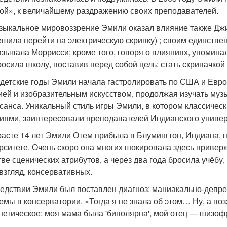
ой», к величайшему раздражению своих преподавателей.
зыкальное мировоззрение Эмили оказал влияние также Джи
ешила перейти на электрическую скрипку) ; своим единств
азывала Моррисси; кроме того, говоря о влияниях, упоминал
росила школу, поставив перед собой цель: стать скрипачкой
 детские годы Эмили начала гастролировать по США и Евро
ией и изобразительным искусством, продолжая изучать муз
санса. Уникальный стиль игры Эмили, в котором классичес
иями, заинтересовали преподавателей Индианского универ
расте 14 лет Эмили Отем прибыла в Блумингтон, Индиана, 
рситете. Очень скоро она многих шокировала здесь привер
тве сценических атрибутов, а через два года бросила учёб
 взгляд, консервативных.
едствии Эмили был поставлен диагноз: маниакально-депрес
емы в консерватории. «Тогда я не знала об этом… Ну, а по
енетическое: моя мама была 'биполярна', мой отец — шизоф