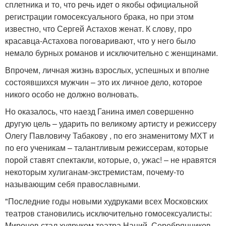
сплетника и то, что речь идет о якобы официальной
регистрации гомосексуального брака, но при этом
известно, что Сергей Астахов женат. К слову, про
красавца-Астахова поговаривают, что у него было
немало бурных романов и исключительно с женщинами.
Впрочем, личная жизнь взрослых, успешных и вполне
состоявшихся мужчин – это их личное дело, которое
никого особо не должно волновать.
Но оказалось, что наезд Ганина имел совершенно
другую цель – ударить по великому артисту и режиссеру
Олегу Павловичу Табакову , по его знаменитому МХТ и
по его ученикам – талантливым режиссерам, которые
порой ставят спектакли, которые, о, ужас! – не нравятся
некоторым хулиганам-экстремистам, почему-то
называющим себя православными.
"Последние годы новыми худруками всех Московских
театров становились исключительно гомосексуалисты:
Миронов стал худруком театра Наций, Серебрянников