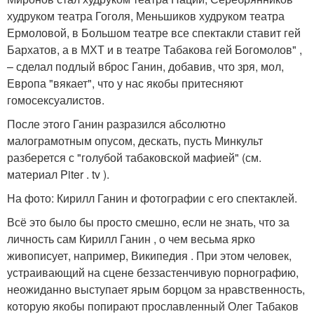
худруком театра Гоголя, Меньшиков худруком театра
Ермоловой, в Большом театре все спектакли ставит гей
Бархатов, а в МХТ и в театре Табакова гей Богомолов" ,
– сделал подлый вброс Ганин, добавив, что зря, мол,
Европа "вякает", что у нас якобы притесняют
гомосексуалистов.
После этого Ганин разразился абсолютно
малограмотным опусом, дескать, пусть Минкульт
разберется с "голубой табаковской мафией" (см.
материал Piter . tv ).
На фото: Кирилл Ганин и фотографии с его спектаклей.
Всё это было бы просто смешно, если не знать, что за
личность сам Кирилл Ганин , о чем весьма ярко
живописует, например, Википедия . При этом человек,
устраивающий на сцене беззастенчивую порнографию,
неожиданно выступает ярым борцом за нравственность,
которую якобы попирают прославленный Олег Табаков