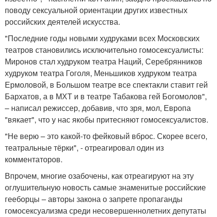
поводу сексуальной ориентации других известных
российских деятелей искусства.
"Последние годы новыми худруками всех Московских
театров становились исключительно гомосексуалисты:
Миронов стал худруком театра Наций, Серебрянников
худруком театра Гоголя, Меньшиков худруком театра
Ермоловой, в Большом театре все спектакли ставит гей
Бархатов, а в МХТ и в театре Табакова гей Богомолов",
– написал режиссер, добавив, что зря, мол, Европа
"вякает", что у нас якобы притесняют гомосексуалистов.
"Не верю – это какой-то фейковый вброс. Скорее всего,
театральные тёрки", - отреагировал один из
комментаторов.
Впрочем, многие озабочены, как отреагируют на эту
оглушительную новость самые знаменитые российские
гееборцы – авторы закона о запрете пропаганды
гомосексуализма среди несовершеннолетних депутаты