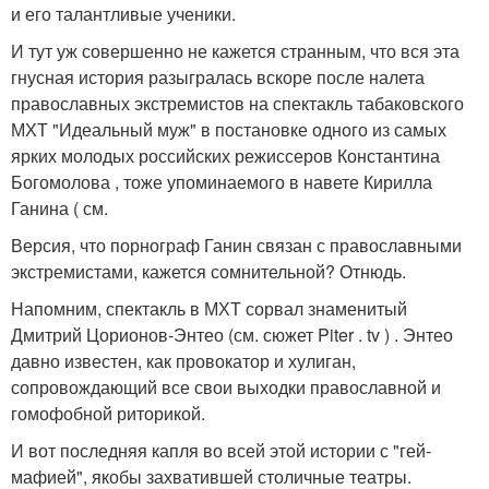
и его талантливые ученики.
И тут уж совершенно не кажется странным, что вся эта
гнусная история разыгралась вскоре после налета
православных экстремистов на спектакль табаковского
МХТ "Идеальный муж" в постановке одного из самых
ярких молодых российских режиссеров Константина
Богомолова , тоже упоминаемого в навете Кирилла
Ганина ( см.
Версия, что порнограф Ганин связан с православными
экстремистами, кажется сомнительной? Отнюдь.
Напомним, спектакль в МХТ сорвал знаменитый
Дмитрий Цорионов-Энтео (см. сюжет Piter . tv ) . Энтео
давно известен, как провокатор и хулиган,
сопровождающий все свои выходки православной и
гомофобной риторикой.
И вот последняя капля во всей этой истории с "гей-
мафией", якобы захватившей столичные театры.