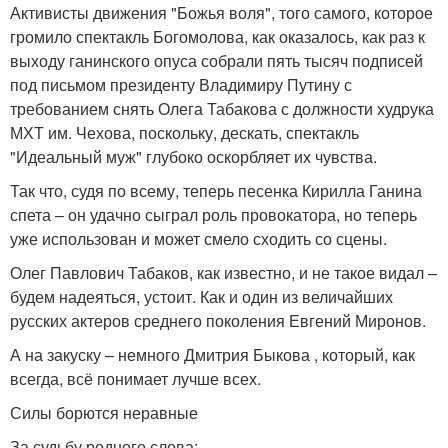
Активисты движения "Божья воля", того самого, которое
громило спектакль Богомолова, как оказалось, как раз к
выходу ганинского опуса собрали пять тысяч подписей
под письмом президенту Владимиру Путину с
требованием снять Олега Табакова с должности худрука
МХТ им. Чехова, поскольку, дескать, спектакль
"Идеальный муж" глубоко оскорбляет их чувства.
Так что, судя по всему, теперь песенка Кирилла Ганина
спета – он удачно сыграл роль провокатора, но теперь
уже использован и может смело сходить со сцены.
Олег Павлович Табаков, как известно, и не такое видал –
будем надеяться, устоит. Как и один из величайших
русских актеров среднего поколения Евгений Миронов.
А на закуску – немного Дмитрия Быкова , который, как
всегда, всё понимает лучше всех.
Силы борются неравные
За судьбу родного слова: