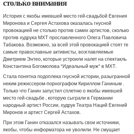
столько внимания
История с якобы имевшей место гей-свадьбой Евгения
Миронова и Сергея Астахова оказалась гнусной
провокацией не столько против самих артистов, сколько
против худрука МХТ прославленного Олега Павловича
Табакова. Возможно, за всей этой провокацией стоят те
самые православные активисты, возглавляемые
Дмитрием Энтео, которые устроили налет на спектакль
Константина Богомолова "Идеальный муж" в МХТ.
Стала понятна подоплека гнусной истории, разыгранной
неким режиссером-порнографом Кириллом Ганиным .
Только что Ганин запустил сплетню о якобы имевшей
место гей-свадьбе , которую сыграли в Германии
народный артист России, худрук Театра Наций Евгений
Миронов и артист Сергей Астахов.
При этом Ганин отказался называть свои источники,
якобы, чтобы информатора не уволили. Не смущает