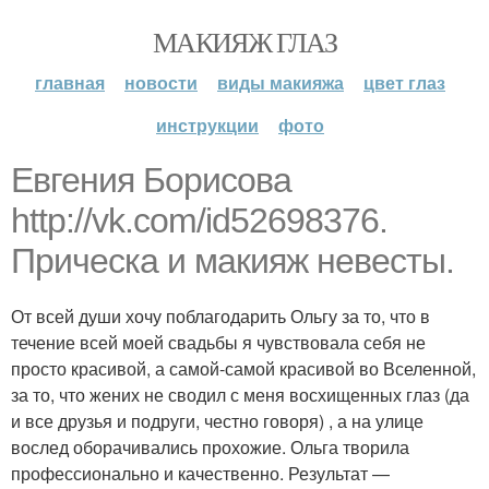
МАКИЯЖ ГЛАЗ
главная
новости
виды макияжа
цвет глаз
инструкции
фото
Евгения Борисова
http://vk.com/id52698376.
Прическа и макияж невесты.
От всей души хочу поблагодарить Ольгу за то, что в
течение всей моей свадьбы я чувствовала себя не
просто красивой, а самой-самой красивой во Вселенной,
за то, что жених не сводил с меня восхищенных глаз (да
и все друзья и подруги, честно говоря) , а на улице
вослед оборачивались прохожие. Ольга творила
профессионально и качественно. Результат —