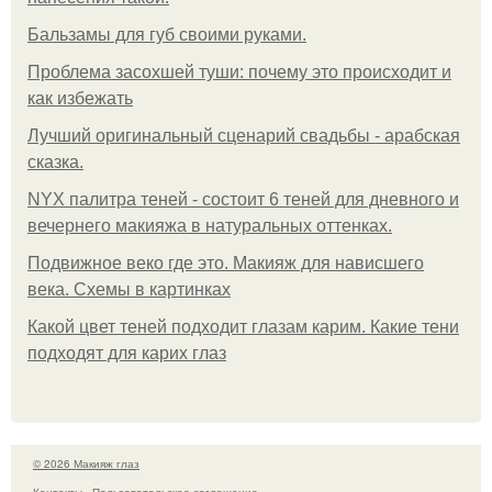
Бальзамы для губ своими руками.
Проблема засохшей туши: почему это происходит и
как избежать
Лучший оригинальный сценарий свадьбы - арабская
сказка.
NYX палитра теней - состоит 6 теней для дневного и
вечернего макияжа в натуральных оттенках.
Подвижное веко где это. Макияж для нависшего
века. Схемы в картинках
Какой цвет теней подходит глазам карим. Какие тени
подходят для карих глаз
© 2026 Макияж глаз