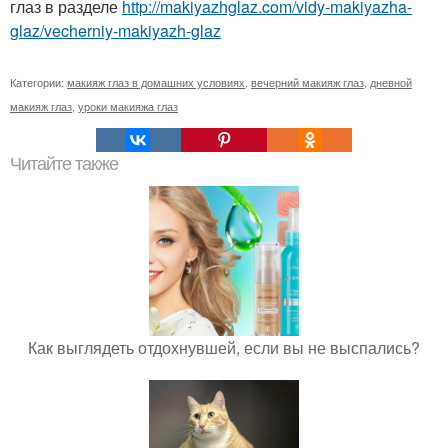
глаз в разделе
http://makiyazhglaz.com/vidy-makiyazha-
glaz/vecherniy-makiyazh-glaz
Категории:
макияж глаз в домашних условиях
,
вечерний макияж глаз
,
дневной
макияж глаз
,
уроки макияжа глаз
Читайте также
Как выглядеть отдохнувшей, если вы не выспались?