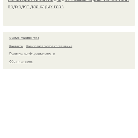
подходят для карих глаз
© 2026 Макияж глаз
Контакты
Пользовательское соглашение
Политика конфидециальности
Обратная связь