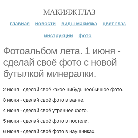
МАКИЯЖ ГЛАЗ
главная
новости
виды макияжа
цвет глаз
инструкции
фото
Фотоальбом лета. 1 июня -
сделай своё фото с новой
бутылкой минералки.
2 июня - сделай своё какое-нибудь необычное фото.
3 июня - сделай своё фото в ванне.
4 июня - сделай своё утреннее фото.
5 июня - сделай своё фото в постели.
6 июня - сделай своё фото в наушниках.