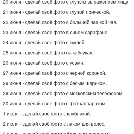
20 июня - сделай своё фото с глупым выражением лица.
21 июня - сделай своё фото с глупой прической.
22 июня - сделай своё фото с большой чашкой чая.
23 июня - сделай своё фото в синем сарафане.
24 июня - сделай своё фото с куклой.
25 июня - сделай своё фото на каблуках.
26 июня - сделай своё фото с усами.
27 июня - сделай своё фото с черной короной.
28 июня - сделай своё фото с белым шариком.
29 июня - сделай своё фото с московским телефоном.
30 июня - сделай своё фото с фотоаппаратом.
1 июля - сделай своё фото с клубникой.
2 июля - сделай своё фото с лаком для волос.
3 июля - сделай своё фото с большим деревом.