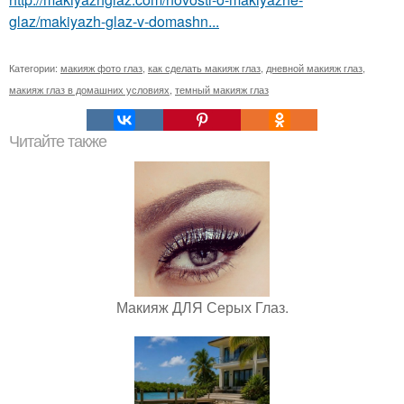
glaz/makiyazh-glaz-v-domashn...
Категории:
макияж фото глаз
,
как сделать макияж глаз
,
дневной макияж глаз
,
макияж глаз в домашних условиях
,
темный макияж глаз
Читайте также
Макияж ДЛЯ Серых Глаз.