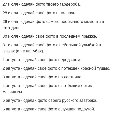
27 июля - сделай фото твоего гардероба.
28 июля - сделай своё фото в полночь.
29 июля - сделай фото самого необычного момента в
этот день.
30 июля - сделай своё фото в последнем прыжке.
31 июля - сделай своё фото с небольшой улыбкой в
глазах (а не на губах).
1 августа - сделай своё фото перед сном.
2 августа - сделай своё фото с потёкшей красной тушью.
3 августа - сделай своё фото на лестнице.
4 августа - сделай своё фото с потёкшим ярким
макияжем.
5 августа - сделай фото своего русского завтрака.
6 августа - сделай своё фото с лучшей подругой.