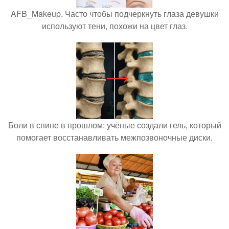
AFB_Makeup. Часто чтобы подчеркнуть глаза девушки
используют тени, похожи на цвет глаз.
Боли в спине в прошлом: учёные создали гель, который
помогает восстанавливать межпозвоночные диски.