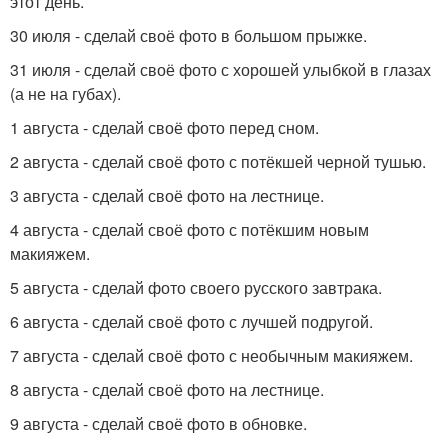
этот день.
30 июля - сделай своё фото в большом прыжке.
31 июля - сделай своё фото с хорошей улыбкой в глазах
(а не на губах).
1 августа - сделай своё фото перед сном.
2 августа - сделай своё фото с потёкшей черной тушью.
3 августа - сделай своё фото на лестнице.
4 августа - сделай своё фото с потёкшим новым
макияжем.
5 августа - сделай фото своего русского завтрака.
6 августа - сделай своё фото с лучшей подругой.
7 августа - сделай своё фото с необычным макияжем.
8 августа - сделай своё фото на лестнице.
9 августа - сделай своё фото в обновке.