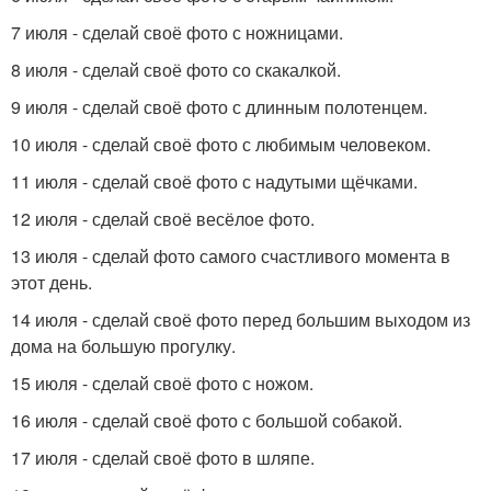
7 июля - сделай своё фото с ножницами.
8 июля - сделай своё фото со скакалкой.
9 июля - сделай своё фото с длинным полотенцем.
10 июля - сделай своё фото с любимым человеком.
11 июля - сделай своё фото с надутыми щёчками.
12 июля - сделай своё весёлое фото.
13 июля - сделай фото самого счастливого момента в
этот день.
14 июля - сделай своё фото перед большим выходом из
дома на большую прогулку.
15 июля - сделай своё фото с ножом.
16 июля - сделай своё фото с большой собакой.
17 июля - сделай своё фото в шляпе.