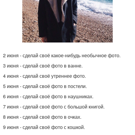
2 июня - сделай своё какое-нибудь необычное фото.
3 июня - сделай своё фото в ванне.
4 июня - сделай своё утреннее фото.
5 июня - сделай своё фото в постели.
6 июня - сделай своё фото в наушниках.
7 июня - сделай своё фото с большой книгой.
8 июня - сделай своё фото в очках.
9 июня - сделай своё фото с кошкой.