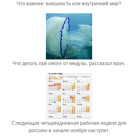
Что важнее: внешность или внутренний мир?
Что делать при ожоге от медузы, рассказал врач.
Следующая четырёхдневная рабочая неделя для
россиян в начале ноября наступит.