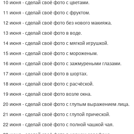
10 июня - сделай своё фото с цветами.
11 июня - сделай своё фото с фруктом.
12 июня - сделай своё фото без нового макияжа.
13 июня - сделай своё фото в воде.
14 июня - сделай своё фото с мягкой игрушкой.
15 июня - сделай своё фото с мороженым.
16 июня - сделай своё фото с зажмуреными глазами.
17 июня - сделай своё фото в шортах.
18 июня - сделай своё фото с расчёской.
19 июня - сделай своё фото возле окна.
20 июня - сделай своё фото с глупым выражением лица.
21 июня - сделай своё фото с глупой прической.
22 июня - сделай своё фото с полной чашкой чая.