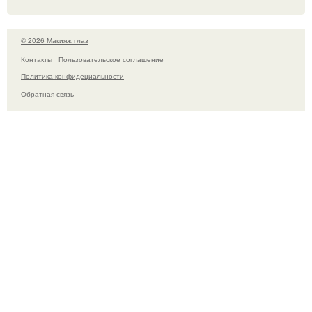
© 2026 Макияж глаз
Контакты
Пользовательское соглашение
Политика конфидециальности
Обратная связь