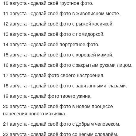
10 августа - сделай своё грустное фото.
11 августа - сделай своё фото в живописном месте.
12 августа - сделай своё фото с рыжей косичкой.
13 августа - сделай своё фото с помидоркой.
14 августа - сделай своё портретное фото.
15 августа - сделай своё фото с хорошей мамой.
16 августа - сделай своё фото с закрытым руками лицом.
17 августа - сделай фото своего настроения.
18 августа - сделай своё фото с завязанными глазами.
19 августа - сделай фото твоего ужина.
20 августа - сделай своё фото в новом процессе
нанесения нового макияжа.
21 августа - сделай своё фото с добрым человеком.
22 августа - сделай своё фото со целым словарём.