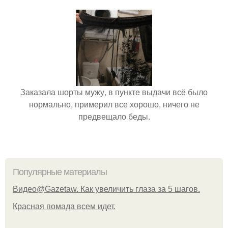
Заказала шорты мужу, в пункте выдачи всё было
нормально, примерил все хорошо, ничего не
предвещало беды.
Популярные материалы
Видео@Gazetaw. Как увеличить глаза за 5 шагов.
Красная помада всем идет.