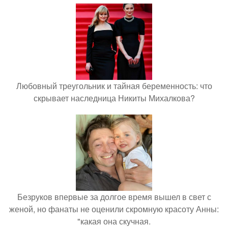
Любовный треугольник и тайная беременность: что
скрывает наследница Никиты Михалкова?
Безруков впервые за долгое время вышел в свет с
женой, но фанаты не оценили скромную красоту Анны:
"какая она скучная.