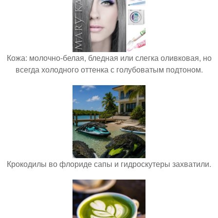
Кожа: молочно-белая, бледная или слегка оливковая, но
всегда холодного оттенка с голубоватым подтоном.
Крокодилы во флориде сапы и гидроскутеры захватили.