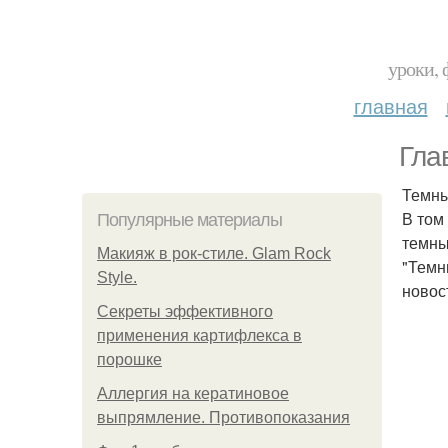
уроки, 
главная
Гла
Темны
В том
Популярные материалы
темны
Макияж в рок-стиле. Glam Rock
"Темн
Style.
новос
Секреты эффективного
применения картифлекса в
порошке
Аллергия на кератиновое
выпрямление. Противопоказания