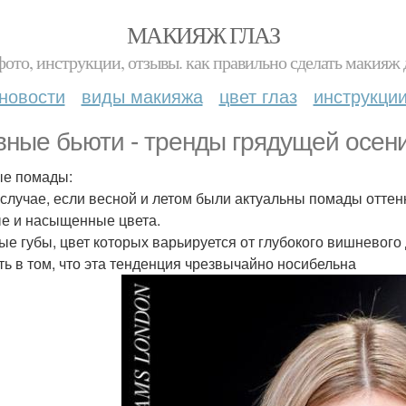
МАКИЯЖ ГЛАЗ
фото, инструкции, отзывы. как правильно сделать макияж д
новости
виды макияжа
цвет глаз
инструкци
вные бьюти - тренды грядущей осени
е помады:
 случае, если весной и летом были актуальны помады оттен
е и насыщенные цвета.
ые губы, цвет которых варьируется от глубокого вишневого
ть в том, что эта тенденция чрезвычайно носибельна