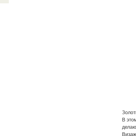
Золот
В это
делаю
Визаж