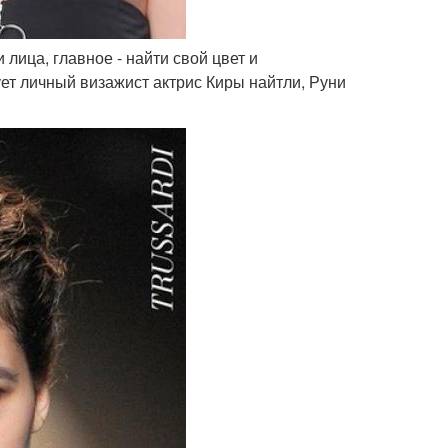
лица, главное - найти свой цвет и
ует личный визажист актрис Киры найтли, Руни