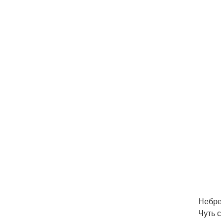
Небре
Чуть 