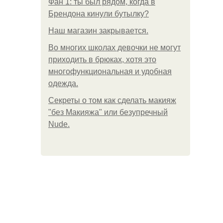
Фан 1: ты был рядом, когда в
Брендона кинули бутылку?
Нaш магaзин зaкрывaeтся.
Во многих школах девочки не могут
приходить в брюках, хотя это
многофункциональная и удобная
одежда.
Секреты о том как сделать макияж
"без Макияжа" или безупречный
Nude.