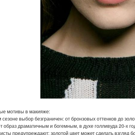
ые мотивы в макияже:
м сезоне выбор безграничен: от бронзовых оттенков до золо
т образ драматичным и богемным, в духе голливуда 20-х го
исты предупреждают: золотой цвет может сделать взгляд бо