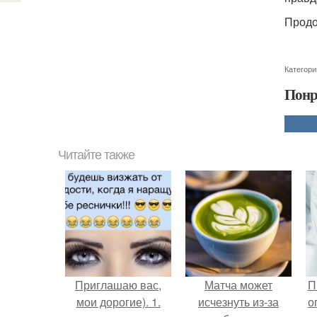
Продо
Категори
Понр
Читайте также
Приглашаю вас,
Матча может
П
мои дорогие). 1.
исчезнуть из-за
о