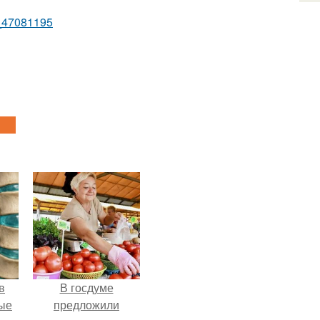
1_47081195
в
В госдуме
ые
предложили