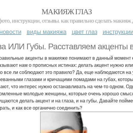
МАКИЯЖ ГЛАЗ
фото, инструкции, отзывы. как правильно сделать макияж д
новости
виды макияжа
цвет глаз
инструкци
за ИЛИ Губы. Расставляем акценты 
равильные акценты в макияже понимают в данный момент е
азывают нам о прописных истинах: делать акцент нужно или н
о все ли соблюдают это правило? Да, еще наблюдаются на
еванными глазами и кричащими помадами на губах, которы
ают, что интерес нужно останавливать на чем-то одном. Од
омленные молодые женщины, которые очень хорошо смысл
ущаются делать акцент и на глаза, и на губы. Давайте пойм
рать, и как все органично соединить?