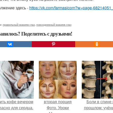
лжение здесь -
https://vk.com/farmasicom?w=page-6821405
и:
правильный макияж глаз
,
повседневный макияж глаз
авилось? Поделитесь с друзьями!
ить кофе вечером
вторая порция
Боли в спине 
пасно для сердца.
Фото. Уроки
прошлом: учён