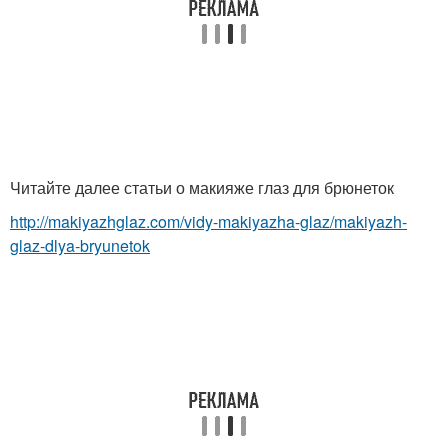
Читайте далее статьи о макияже глаз для брюнеток
http://makiyazhglaz.com/vidy-makiyazha-glaz/makiyazh-
glaz-dlya-bryunetok