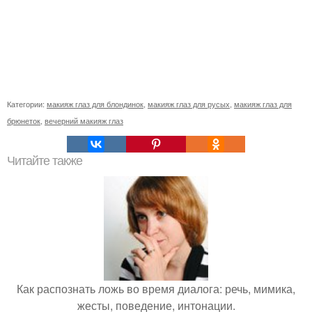
Категории:
макияж глаз для блондинок
,
макияж глаз для русых
,
макияж глаз для
брюнеток
,
вечерний макияж глаз
Читайте также
Как распознать ложь во время диалога: речь, мимика,
жесты, поведение, интонации.