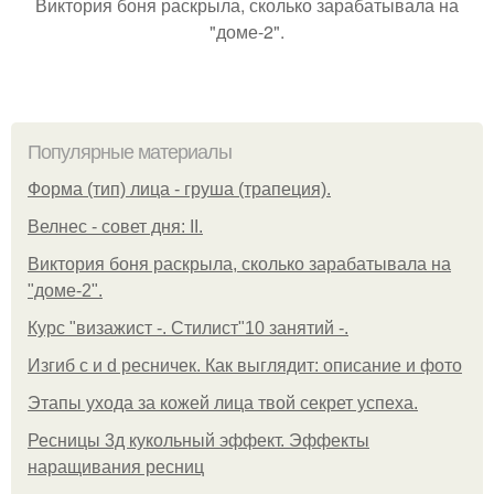
Виктория боня раскрыла, сколько зарабатывала на
"доме-2".
Популярные материалы
Форма (тип) лица - груша (трапеция).
Велнес - совет дня: II.
Виктория боня раскрыла, сколько зарабатывала на
"доме-2".
Курс "визажист -. Стилист"10 занятий -.
Изгиб c и d ресничек. Как выглядит: описание и фото
Этапы ухода за кожей лица твой секрет успеха.
Ресницы 3д кукольный эффект. Эффекты
наращивания ресниц