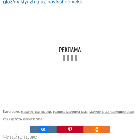
glaz/makiyazh-glaz-navisshee-veko
Категории:
макияж глаз смоки
,
техника макияжа глаз
,
макияж глаз нависшее веко
,
как сделать макияж глаз
Читайте также