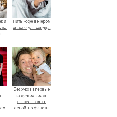
к и
Пить кофе вечером
ь на
опасно для сердца.
е.
Безруков впервые
и
за долгое время
вышел в свет с
что
женой, но фанаты
не оценили