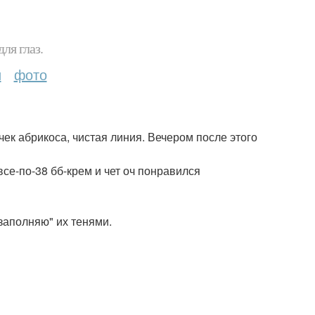
ля глаз.
и
фото
точек абрикоса, чистая линия. Вечером после этого
се-по-38 бб-крем и чет оч понравился
заполняю" их тенями.