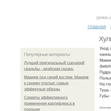
уроки, 
главная
Хул
Уход: 
нанош
Популярные материалы
Макия
Лучший оригинальный сценарий
(bebri
свадьбы - арабская сказка.
Пудру
Макияж под синий костюм. Макияж
Польз
к синему платью: самые
На гл
эффектные образы
Тушь -
Губы 
Секреты эффективного
применения картифлекса в
Категори
порошке