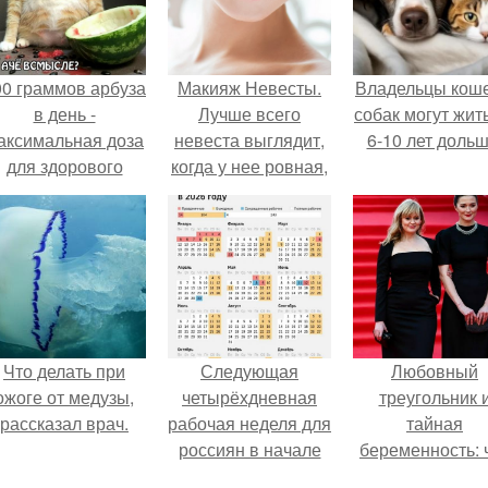
00 граммов арбуза
Макияж Невесты.
Владельцы коше
в день -
Лучше всего
собак могут жит
аксимальная доза
невеста выглядит,
6-10 лет дольш
для здорового
когда у нее ровная,
взрослого,
естественно
предупредили
выглядящая кожа.
врачи.
Что делать при
Следующая
Любовный
ожоге от медузы,
четырёхдневная
треугольник 
рассказал врач.
рабочая неделя для
тайная
россиян в начале
беременность: 
ноября наступит.
скрывает