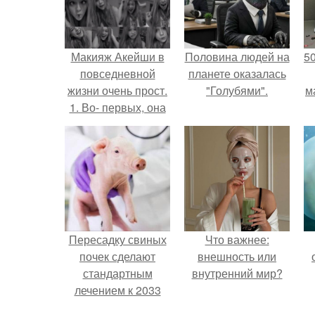
Макияж Акейши в
Половина людей на
5
повседневной
планете оказалась
жизни очень прост.
"Голубями".
м
1. Во- первых, она
наносит тональный
или ВВ крем.
Пересадку свиных
Что важнее:
почек сделают
внешность или
стандартным
внутренний мир?
лечением к 2033
году в Японии.