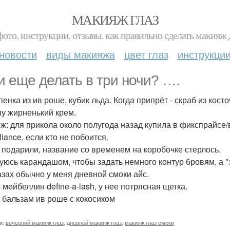
МАКИЯЖ ГЛАЗ
фото, инструкции, отзывы. как правильно сделать макияж д
новости
виды макияжа
цвет глаз
инструкци
и еще делать в три ночи? ….
пенка из ив роше, кубик льда. Когда припрёт - скраб из кос
у жирненький крем.
ж: для прикола около полугода назад купила в фикспрайсе/в
lliance, если кто не побоится.
 подарили, название со временем на коробочке стерлось.
уюсь карандашом, чтобы задать немного контур бровям, а "
азах обычно у меня дневной смоки айс.
 мейбеллин define-a-lash, у нее потрясная щетка.
- бальзам ив роше с кокосиком
и:
вечерний макияж глаз
,
дневной макияж глаз
,
макияж глаз смоки