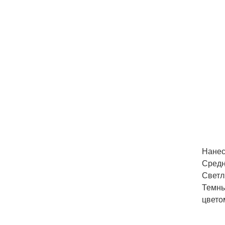
Нанес
Средн
Светл
Темны
цвето