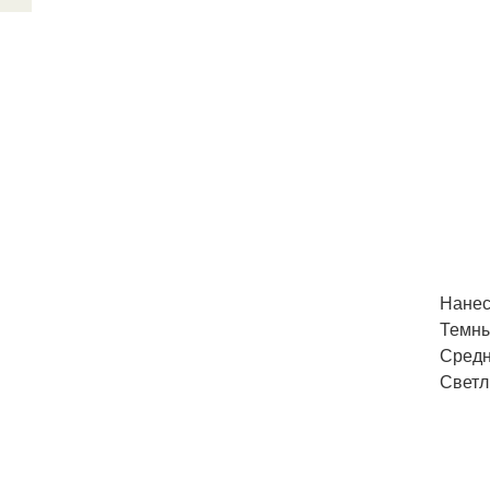
Нанес
Темны
Средн
Светл