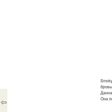
Smoky
бровь
Данна
Она п
⇦