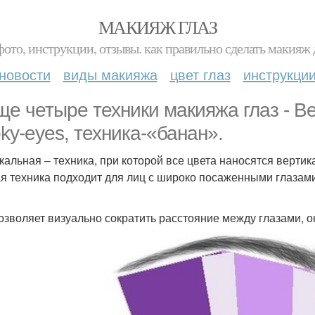
МАКИЯЖ ГЛАЗ
фото, инструкции, отзывы. как правильно сделать макияж д
новости
виды макияжа
цвет глаз
инструкци
ще четыре техники макияжа глаз - В
ky-eyes, техника-«банан».
кальная – техника, при которой все цвета наносятся вертик
я техника подходит для лиц с широко посаженными глазами
озволяет визуально сократить расстояние между глазами, ок