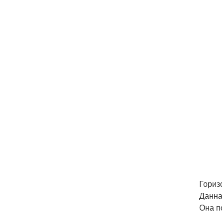
Гориз
Данна
Она п