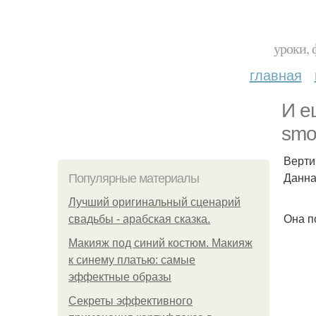
уроки, 
главная
И е
smo
Верти
Данна
Популярные материалы
Лучший оригинальный сценарий
Она п
свадьбы - арабская сказка.
Макияж под синий костюм. Макияж
к синему платью: самые
эффектные образы
Секреты эффективного