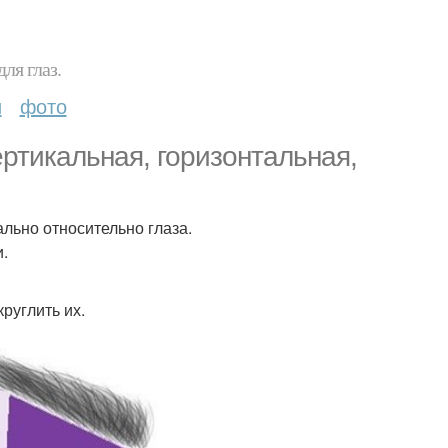
ля глаз.
и
фото
ертикальная, горизонтальная,
ально относительно глаза.
.
руглить их.