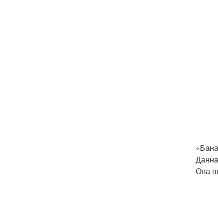
«Бана
Данна
Она п