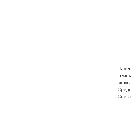
Нанес
Темны
округ
Средн
Светл