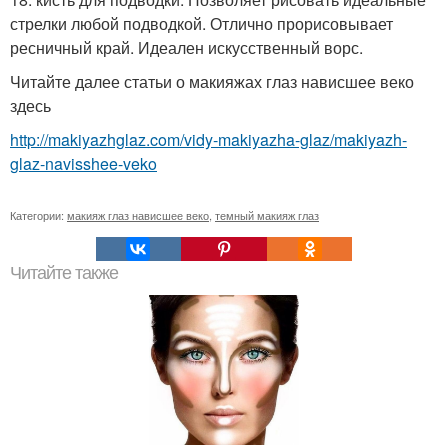
стрелки любой подводкой. Отлично прорисовывает
ресничный край. Идеален искусственный ворс.
Читайте далее статьи о макияжах глаз нависшее веко
здесь
http://makiyazhglaz.com/vidy-makiyazha-glaz/makiyazh-
glaz-navisshee-veko
Категории:
макияж глаз нависшее веко
,
темный макияж глаз
Читайте также