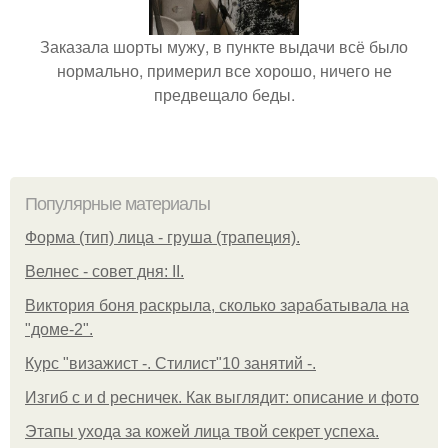
Заказала шорты мужу, в пункте выдачи всё было
нормально, примерил все хорошо, ничего не
предвещало беды.
Популярные материалы
Форма (тип) лица - груша (трапеция).
Велнес - совет дня: II.
Виктория боня раскрыла, сколько зарабатывала на
"доме-2".
Курс "визажист -. Стилист"10 занятий -.
Изгиб c и d ресничек. Как выглядит: описание и фото
Этапы ухода за кожей лица твой секрет успеха.