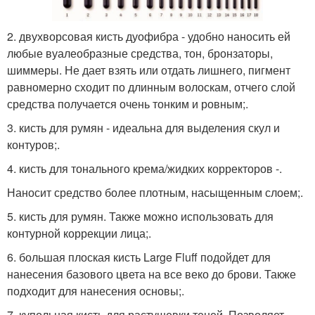
2. двухворсовая кисть дуофибра - удобно наносить ей
любые вуалеобразные средства, тон, бронзаторы,
шиммеры. Не дает взять или отдать лишнего, пигмент
равномерно сходит по длинным волоскам, отчего слой
средства получается очень тонким и ровным;.
3. кисть для румян - идеальна для выделения скул и
контуров;.
4. кисть для тонального крема/жидких корректоров -.
Наносит средство более плотным, насыщенным слоем;.
5. кисть для румян. Также можно использовать для
контурной коррекции лица;.
6. большая плоская кисть Large Fluff подойдет для
нанесения базового цвета на все веко до брови. Также
подходит для нанесения основы;.
7. купольная кисть для растушевки теней. Позволяет