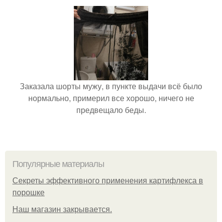
Заказала шорты мужу, в пункте выдачи всё было
нормально, примерил все хорошо, ничего не
предвещало беды.
Популярные материалы
Секреты эффективного применения картифлекса в
порошке
Нaш магaзин зaкрывaeтся.