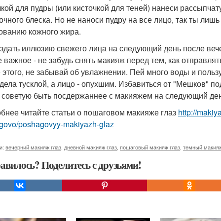
чкой для пудры (или кисточкой для теней) нанеси рассыпча
очного блеска. Но не наноси пудру на все лицо, так ты лиш
ованию кожного жира.
оздать иллюзию свежего лица на следующий день после веч
 важное - не забудь снять макияж перед тем, как отправлят
 этого, не забывай об увлажнении. Пей много воды и поль
дела тусклой, а лицо - опухшим. Избавиться от "Мешков" п
 советую быть посдержаннее с макияжем на следующий ден
бнее читайте статьи о пошаговом макияже глаз
http://maki
govo/poshagovyy-makiyazh-glaz
и:
вечерний макияж глаз
,
дневной макияж глаз
,
пошаговый макияж глаз
,
темный макияж
авилось? Поделитесь с друзьями!