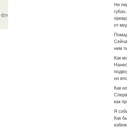
Не пе
губах
⇦
превр
от мо
Помад
Сейча
ним т
Как м
Нанес
подво
он вп
Как но
Сперв
как п
Я соб
Как б
избеж