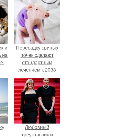
к и
Пересадку свиных
ь на
почек сделают
е.
стандартным
лечением к 2033
году в Японии.
жу
Любовный
треугольник и