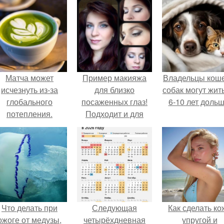
Матча может
Пример макияжа
Владельцы коше
исчезнуть из-за
для близко
собак могут жит
глобального
посаженных глаз!
6-10 лет дольш
потепления.
Подходит и для
нормально
посаженных глаз.
Что делать при
Следующая
Как сделать ко
ожоге от медузы,
четырёхдневная
упругой и