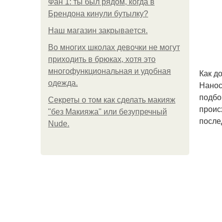
Фан 1: ты был рядом, когда в
Брендона кинули бутылку?
Нaш магaзин зaкрывaeтся.
Во многих школах девочки не могут
приходить в брюках, хотя это
многофункциональная и удобная
Как д
одежда.
Нанос
подбо
Секреты о том как сделать макияж
проис
"без Макияжа" или безупречный
после
Nude.