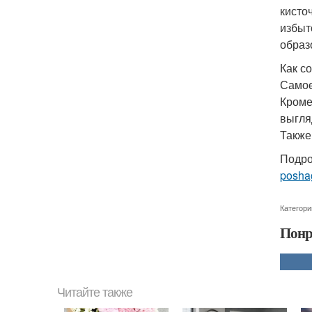
кисто
избыт
образ
Как с
Самое
Кроме
выгля
Также
Подро
posha
Категори
Понр
Читайте также