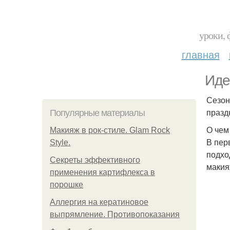
уроки, 
главная
Иде
Сезон
празд
Популярные материалы
О чем
Макияж в рок-стиле. Glam Rock
В пер
Style.
подхо
Секреты эффективного
макия
применения картифлекса в
порошке
Аллергия на кератиновое
выпрямление. Противопоказания