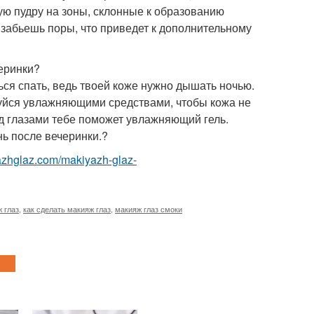
тую пудру на зоны, склонные к образованию
ь забьешь поры, что приведет к дополнительному
еринки?
ься спать, ведь твоей коже нужно дышать ночью.
зуйся увлажняющими средствами, чтобы кожа не
од глазами тебе поможет увлажняющий гель.
ь после вечеринки.?
yazhglaz.com/makiyazh-glaz-
 глаз
,
как сделать макияж глаз
,
макияж глаз смоки