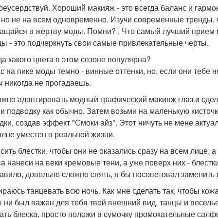
реусердствуй. Хороший макияж - это всегда баланс и гармо
, но не на всем одновременно. Изучи современные тренды, 
ащайся в жертву моды. Помни? , Что самый лучший прием м
ды - это подчеркнуть свои самые привлекательные черты.
а какого цвета в этом сезоне популярна?
с на пике моды темно - винные оттенки, но, если они тебе 
ы никогда не прогадаешь.
ожно адаптировать модный графический макияж глаз и сде
и подводку как обычно. Затем возьми на маленькую кисточк
дки, создав эффект "Смоки айз". Этот ничуть не мене актуа
олне уместен в реальной жизни.
сить блестки, чтобы они не оказались сразу на всем лице, а
а нанеси на веки кремовые тени, а уже поверх них - блестки
равило, довольно сложно снять, я бы посоветовал заменить
ираюсь танцевать всю ночь. Как мне сделать так, чтобы кож
ы ни был важен для тебя твой внешний вид, танцы и весель
ать блеска, просто положи в сумочку промокательные салфе