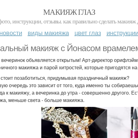
МАКИЯЖ ГЛАЗ
фото, инструкции, отзывы. как правильно сделать макияж д
новости
виды макияжа
цвет глаз
инструкци
альный макияж с Йонасом врамеле
 вечеринок объявляется открытым! Арт-директор орифлэйм
ничного макияжа и парой хитростей, которые пригодятся на
 стоит позаботиться, придумывая праздничный макияж?
вую очередь это зависит от того, куда именно ты собираеш
да к макияжу, а вечеринка до утра - совершенно другого. Е
жа, меньше света - больше макияжа.