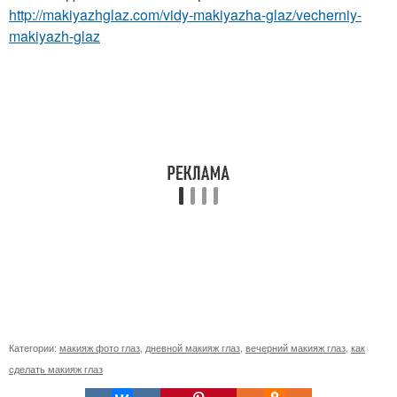
http://makiyazhglaz.com/vidy-makiyazha-glaz/vecherniy-
makiyazh-glaz
Категории:
макияж фото глаз
,
дневной макияж глаз
,
вечерний макияж глаз
,
как
сделать макияж глаз