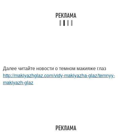
Далее читайте новости о темном макияже глаз
http://makiyazhglaz.com/vidy-makiyazha-glaz/temnyy-
makiyazh-glaz