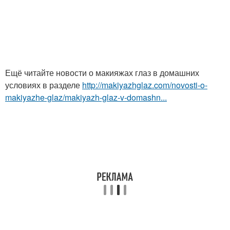
Ещё читайте новости о макияжах глаз в домашних
условиях в разделе
http://makiyazhglaz.com/novosti-o-
makiyazhe-glaz/makiyazh-glaz-v-domashn...