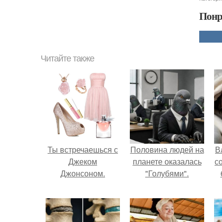
Понр
Читайте также
Ты встречаешься с
Половина людей на
В
Джеком
планете оказалась
с
Джонсоном.
"Голубями".