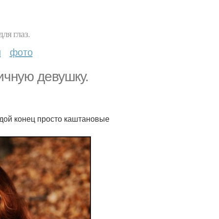
ля глаз.
и
фото
ичную девушку.
дой конец просто каштановые