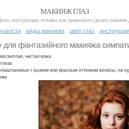
МАКИЯЖ ГЛАЗ
фото, инструкции, отзывы. как правильно сделать макияж д
новости
виды макияжа
цвет глаз
инструкци
 для фантазийного макияжа симпат
ая/светлая, чистая кожа
 глаза
/каштановые с рыжим или красным оттенком волосы, на ху
елки