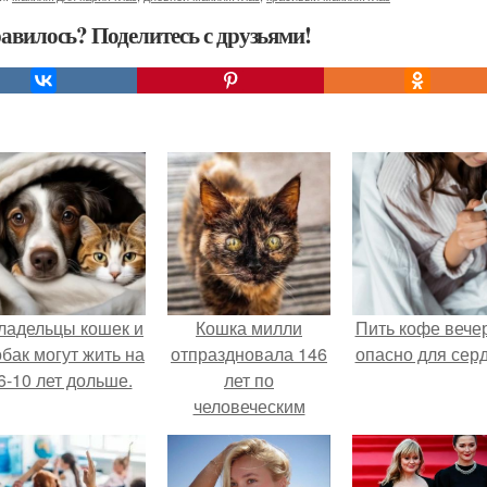
авилось? Поделитесь с друзьями!
ладельцы кошек и
Кошка милли
Пить кофе вече
обак могут жить на
отпраздновала 146
опасно для серд
6-10 лет дольше.
лет по
человеческим
Меркам и
претендует на
звание самой