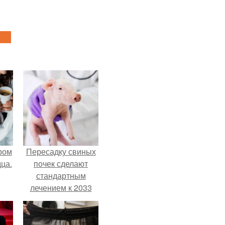
ром
Пересадку свиных
ца.
почек сделают
стандартным
лечением к 2033
году в Японии.