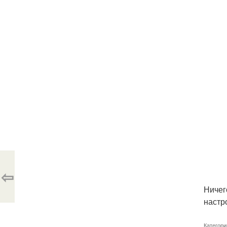
⇦
Ничег
настро
Категори