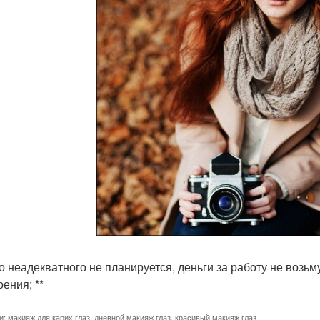
о неадекватного не планируется, деньги за работу не возьм
ения; **
и:
макияж для карих глаз
,
дневной макияж глаз
,
красивый макияж глаз